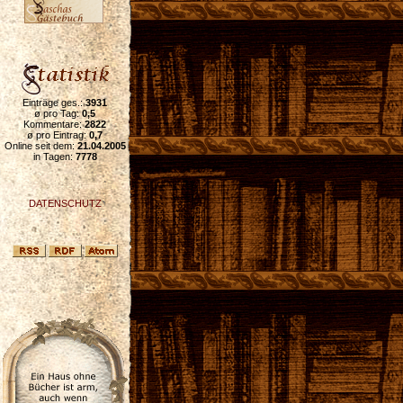
Einträge ges.:
3931
ø pro Tag:
0,5
Kommentare:
2822
ø pro Eintrag:
0,7
Online seit dem:
21.04.2005
in Tagen:
7778
DATENSCHUTZ