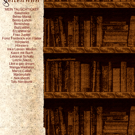
MEIN TAUSCHTICKET
Bakeneko
Bento-Mania
Bento-Lunch
Bentoshop
Buzzaldrin
Erzählmirnix
Frau Jupiter
Fürst Frederick von Flatter
Hörplanet
Hörstern
Inka Loreen Minden
Katze mit Buch
Lektorat Schultz
Letzte Sätze
Like a gay dream
Manga Madness
Marco Callari
Marterpfahl
Nekobento
Tofu Nerdpunk