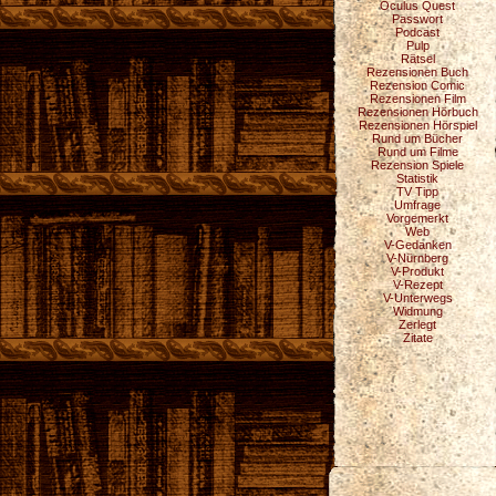
Oculus Quest
Passwort
Podcast
Pulp
Rätsel
Rezensionen Buch
Rezension Comic
Rezensionen Film
Rezensionen Hörbuch
Rezensionen Hörspiel
Rund um Bücher
Rund um Filme
Rezension Spiele
Statistik
TV Tipp
Umfrage
Vorgemerkt
Web
V-Gedanken
V-Nürnberg
V-Produkt
V-Rezept
V-Unterwegs
Widmung
Zerlegt
Zitate