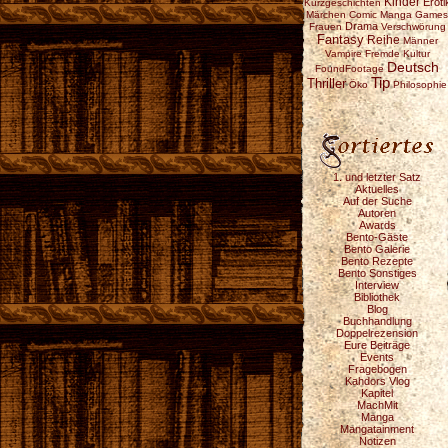
Kinder
Eroti
Kurzgeschichten
Märchen
Comic
Manga
Games
Drama
Frauen
Verschwörung
Fantasy
Reihe
Männer
Vampire
Fremde Kultur
Deutsch
FoundFootage
Tip
Thriller
Öko
Philosophie
1. und letzter Satz
Aktuelles
Auf der Suche
Autoren
Awards
Bento-Gäste
Bento Galerie
Bento Rezepte
Bento Sonstiges
Interview
Bibliothek
Blog
Buchhandlung
Doppelrezension
Eure Beiträge
Events
Fragebogen
Kahdors Vlog
Kapitel
MachMit
Manga
Mangatainment
Notizen