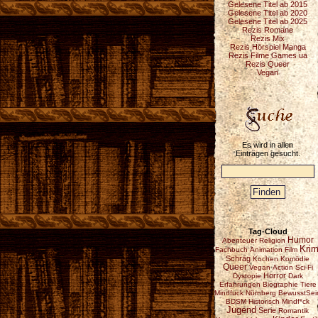
Gelesene Titel ab 2015
Gelesene Titel ab 2020
Gelesene Titel ab 2025
Rezis Romane
Rezis Mix
Rezis Hörspiel Manga
Rezis Filme Games ua
Rezis Queer
Vegan
Es wird in allen
Einträgen gesucht.
Tag-Cloud
Humor
Abenteuer
Religion
Krim
Fachbuch
Animation
Film
Schräg
Kochen
Komödie
Queer
Vegan
Action
Sci-Fi
Horror
Dystopie
Dark
Erfahrungen
Biographie
Tiere
Mindfuck
Nürnberg
BewusstSei
BDSM
Historisch
Mindf*ck
Jugend
Serie
Romantik