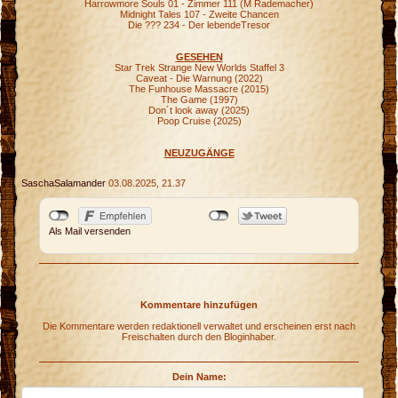
Harrowmore Souls 01 - Zimmer 111 (M Rademacher)
Midnight Tales 107 - Zweite Chancen
Die ??? 234 - Der lebendeTresor
GESEHEN
Star Trek Strange New Worlds Staffel 3
Caveat - Die Warnung (2022)
The Funhouse Massacre (2015)
The Game (1997)
Don´t look away (2025)
Poop Cruise (2025)
NEUZUGÄNGE
SaschaSalamander
03.08.2025, 21.37
Als Mail versenden
Kommentare hinzufügen
i
Die Kommentare werden redaktionell verwaltet und erscheinen erst nach
Freischalten durch den Bloginhaber.
n
Dein Name: