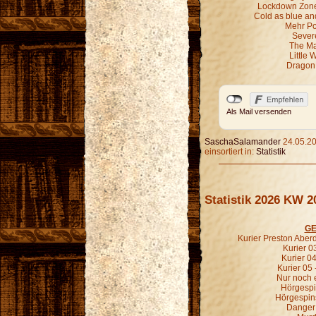
Lockdown Zone 
Cold as blue an
Mehr P
Sever
The Ma
Little 
Dragon 
Als Mail versenden
SaschaSalamander
24.05.20
einsortiert in:
Statistik
Statistik 2026 KW 2
GE
Kurier Preston Aberd
Kurier 03
Kurier 04
Kurier 05 
Nur noch e
Hörgespin
Hörgespin
Danger 