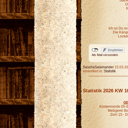
Starf
O
I
Ich so Du so
Die Kängu
Lockd
Als Mail versenden
SaschaSalamander
15.03.20
einsortiert in:
Statistik
Statistik 2026 KW 1
GE
Küstenmorde 05-0
Metzgerei B
Zorn 15 - D