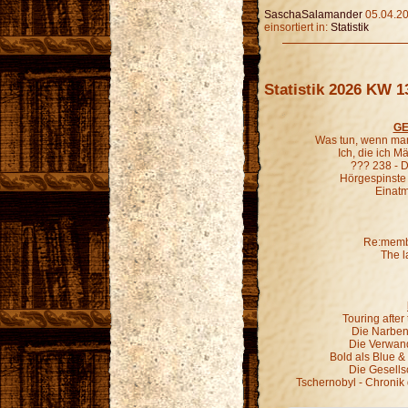
SaschaSalamander
05.04.20
einsortiert in:
Statistik
Statistik 2026 KW 1
GE
Was tun, wenn man
Ich, die ich 
??? 238 - D
Hörgespinste
Einatm
Re:membe
The l
Touring afte
Die Narben,
Die Verwand
Bold als Blue &
Die Gesells
Tschernobyl - Chronik 