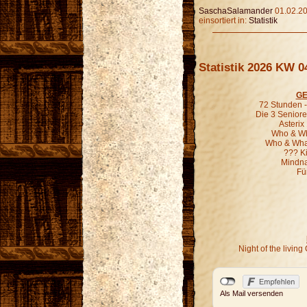
SaschaSalamander
01.02.20
einsortiert in:
Statistik
Statistik 2026 KW 0
GE
72 Stunden - 
Die 3 Seniore
Asterix
Who & Wha
Who & What
??? K
Mindna
Fü
Night of the livi
Als Mail versenden