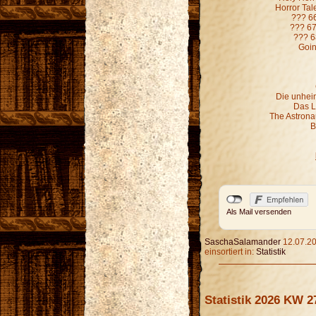
Horror Ta
??? 6
??? 67
??? 6
Goin
Die unheim
Das L
The Astronau
B
Als Mail versenden
SaschaSalamander
12.07.20
einsortiert in:
Statistik
Statistik 2026 KW 2