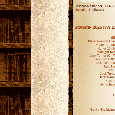
SaschaSalamander
14.06.20
einsortiert in:
Statistik
Statistik 2026 KW 2
GE
Kurier Preston Abe
Kurier 09 - 
Kurier 10 -
Midnight Tal
Jack Turner 01 - 
Jack Turner 02
Jack Turner 0
Jack Tur
Jack 
Jack Turne
Jack Turne
Küsten
Der Schatt
D
Night of the Livi