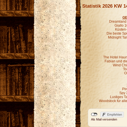
Statistik 2026 KW 1
GE
Dreamland G
Giallo 1
Küsten-
Die beste Sp
Midnight Ta
The Hotel Haun
Fabian und di
Wind Chil
To
O
Pir
Spy 
Lustiges T
Woodstock für all
Als Mail versenden