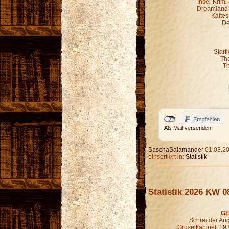
Insel-Krim
Dreamland G
Kaltes
De
Starf
Th
Th
Als Mail versenden
SaschaSalamander
01.03.20
einsortiert in:
Statistik
Statistik 2026 KW 0
GE
Schrei der An
Gruselkabinett 19