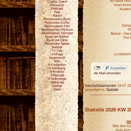
Ins fahle He
Oculus Quest
Insel-Krim
Passwort
Podcast
Küsten
Pulp
Rätsel
Rezensionen Buch
Rezension Comic
Dange
Rezensionen Film
Sh
Rezensionen Hörbuch
Rezensionen Hörspiel
Below - Hau
Rund um Bücher
The 
Rund um Filme
Rezension Spiele
Statistik
TV Tipp
Lockdown 
Umfrage
Vorgemerkt
Web
V-Gedanken
V-Nürnberg
V-Produkt
Als Mail versenden
V-Rezept
V-Unterwegs
Widmung
SaschaSalamander
19.07.20
Zerlegt
Zitate
einsortiert in:
Statistik
Statistik 2026 KW 2
GE
Wer den Kür
Holy Horr