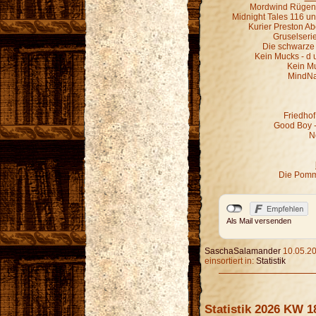
Mordwind Rügen 
Midnight Tales 116 un
Kurier Preston Abe
Gruselseri
Die schwarze 
Kein Mucks - d 
Kein M
MindNa
Friedhof
Good Boy - 
N
Die Pomm
Als Mail versenden
SaschaSalamander
10.05.20
einsortiert in:
Statistik
Statistik 2026 KW 1