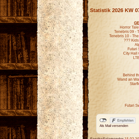
Statistik 2026 KW 0
GE
Horror Tal
Tenebris 09 -
Tenebris 10 - Th
??? Kids
Al
Futari
City Hall
LT
Behind th
Wand an Wan
Starf
Futari S
Als Mail versenden