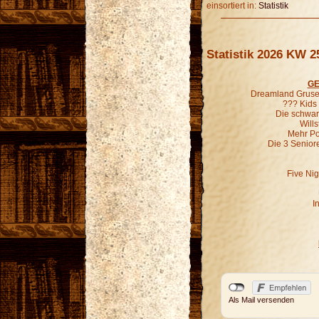
einsortiert in:
Statistik
Statistik 2026 KW 2
GE
Dreamland Grusel
??? Kids
Die schwar
Wills
Mehr P
Die 3 Senior
Five Nig
I
Als Mail versenden