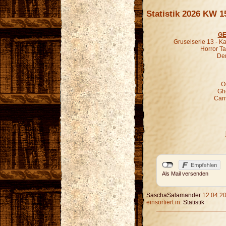
Statistik 2026 KW 1
GE
Gruselserie 13 - K
Horror Ta
Der
O
Gho
Carn
Als Mail versenden
SaschaSalamander
12.04.20
einsortiert in:
Statistik