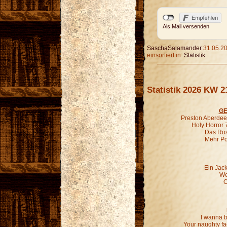
Als Mail versenden
SaschaSalamander
31.05.20
einsortiert in:
Statistik
Statistik 2026 KW 2
GE
Preston Aberdeen
Holy Horror 
Das Ros
Mehr P
Ein Jac
We
O
I wanna b
Your naughty fa