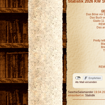
Statistik 2026 KW 1
GE
Das Böse vor D
Das Buch vo
Giallo 11
REM 
Das an
Pretty le
Bl
Bri
T
REM 
Als Mail versenden
SaschaSalamander
19.04.20
einsortiert in:
Statistik