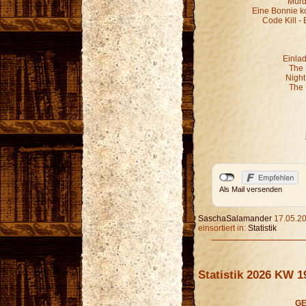
Murd
Eine Bonnie k
Code Kill - 
Einla
The 
Night
The 
Als Mail versenden
SaschaSalamander
17.05.20
einsortiert in:
Statistik
Statistik 2026 KW 1
GE