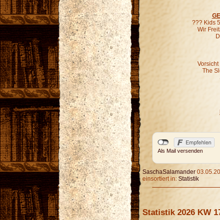
GE
??? Kids 5
Wir Fre
D
Vorsicht
The S
Als Mail versenden
SaschaSalamander
03.05.20
einsortiert in:
Statistik
Statistik 2026 KW 1