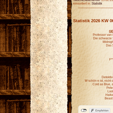
SaschaSalamander
15.02.20
einsortiert in:
Statistik
Statistik 2026 KW 0
GE
Professor van
Die schwarze 
Midnigh
Das 
F*
Detekti
W schön e ist, nich
Cold as Blue, 
Pete
Last
Haika
Beast