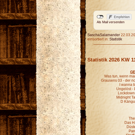
Als Mail versenden
SaschaSalamander
22.03.20
einsortiert in:
Statistik
Statistik 2026 KW 1
GE
Was tun, wenn man
Grausens 03 - der 
I wanna b
Ungelöst - 
Lockdown 
Midnight Ta
D Kängur
The
Das H
Düst
Par