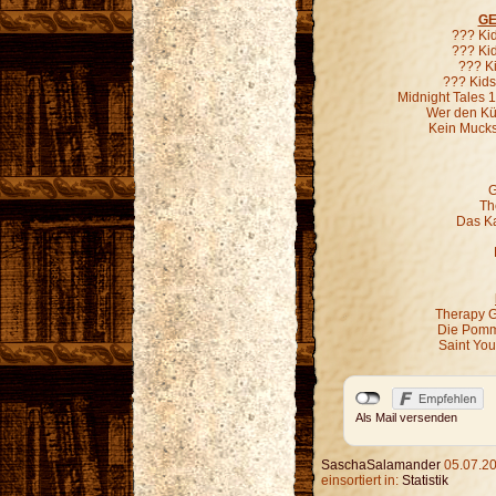
GE
??? Ki
??? Kid
??? K
??? Kids
Midnight Tales 
Wer den Kür
Kein Mucks
G
Th
Das Ka
Therapy G
Die Pomm
Saint Yo
Als Mail versenden
SaschaSalamander
05.07.20
einsortiert in:
Statistik