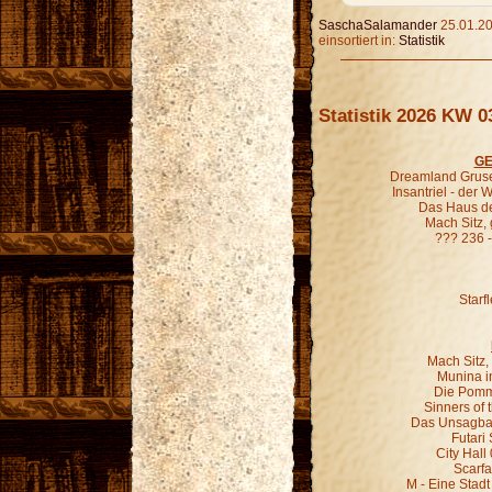
SaschaSalamander
25.01.20
einsortiert in:
Statistik
Statistik 2026 KW 0
GE
Dreamland Gruse
Insantriel - der
Das Haus de
Mach Sitz,
??? 236 
Starf
Mach Sitz,
Munina in
Die Pomm
Sinners of 
Das Unsagbar
Futari
City Hall
Scarfa
M - Eine Stadt