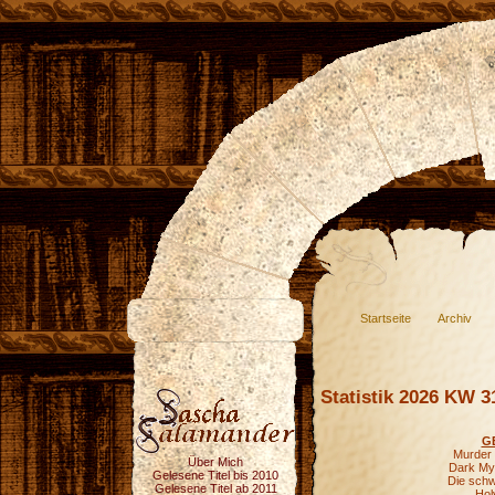
Startseite
Archiv
Statistik 2026 KW 3
G
Murder 
Über Mich
Dark Mys
Gelesene Titel bis 2010
Die schw
Gelesene Titel ab 2011
Hol