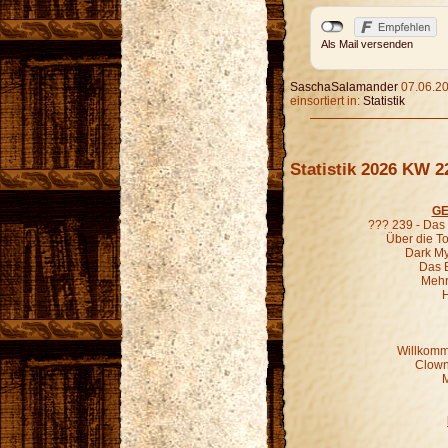
Als Mail versenden
SaschaSalamander
07.06.20
einsortiert in:
Statistik
Statistik 2026 KW 2
GE
??? 239 - Das
Über die To
Dark Mys
Das 
Mehr
H
Willkomm
Clown
M