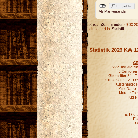
Als Mail versenden
SaschaSalamander
29.03.20
einsortiert in:
Statistik
Statistik 2026 KW 1
GE
??? und die s
3 Senioren 
Ghostsitter 24 - T
Gruselserie 12 - De
Küstenmorde 0
MindNapping 
Murder Tale
Kid N
The Disa
Es
O