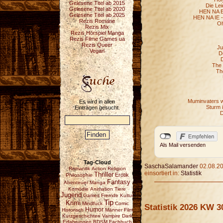
Gelesene Titel ab 2015
Die Lei
Gelesene Titel ab 2020
HEN NA E 
Gelesene Titel ab 2025
HEN NA IE -
Rezis Romane
Oh
Rezis Mix
Rezis Hörspiel Manga
Rezis Filme Games ua
Rezis Queer
Ju
Vegan
D
D
The 
Th
Muminvaters w
Es wird in allen
Sturm 
Einträgen gesucht.
D
Als Mail versenden
Tag-Cloud
SaschaSalamander
02.08.20
Romantik
Action
Religion
einsortiert in:
Statistik
Thriller
Erotik
Philosophie
Fantasy
Abenteuer
Manga
Komödie
Animation
Tiere
Jugend
Games
Fremde Kultur
Tip
Krimi
Mindfuck
Comic
Statistik 2026 KW 3
Humor
Historisch
Männer
Film
Kurzgeschichten
Vampire
Dark
Erfahrungen
BDSM
Fachbuch