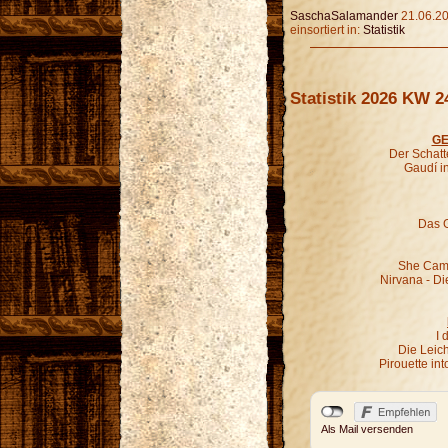
SaschaSalamander
21.06.20
einsortiert in:
Statistik
Statistik 2026 KW 2
GE
Der Schatt
Gaudí i
Das G
She Came
Nirvana - Di
I 
Die Leic
Pirouette in
Als Mail versenden