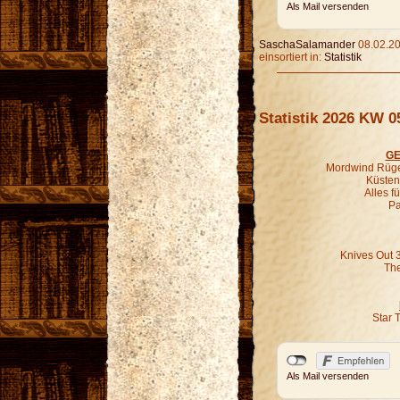
Als Mail versenden
SaschaSalamander
08.02.20
einsortiert in:
Statistik
Statistik 2026 KW 0
GE
Mordwind Rügen
Küsten-
Alles f
Pa
Knives Out 
The
Star 
Als Mail versenden