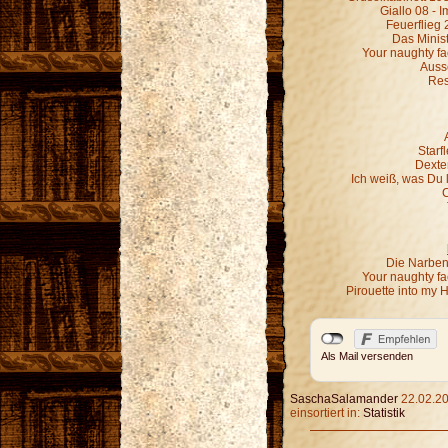
Giallo 08 - 
Feuerflieg 
Das Minist
Your naughty fa
Ausse
Res
Starf
Dexter
Ich weiß, was Du 
C
Die Narben,
Your naughty fa
Pirouette into my 
Als Mail versenden
SaschaSalamander
22.02.20
einsortiert in:
Statistik