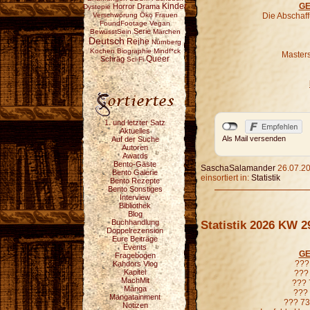
GE
Horror
Drama
Kinder
Dystopie
Verschwörung
Öko
Frauen
Die Abschaf
FoundFootage
Vegan
Serie
BewusstSein
Märchen
Deutsch
Reihe
Nürnberg
Kochen
Biographie
Mindf*ck
Masters
Schräg
Queer
Sci-Fi
1. und letzter Satz
Aktuelles
Als Mail versenden
Auf der Suche
Autoren
Awards
Bento-Gäste
SaschaSalamander
26.07.20
Bento Galerie
einsortiert in:
Statistik
Bento Rezepte
Bento Sonstiges
Interview
Bibliothek
Blog
Buchhandlung
Statistik 2026 KW 2
Doppelrezension
Eure Beiträge
Events
GE
Fragebogen
??? 
Kahdors Vlog
Kapitel
??? 
MachMit
??? 
Manga
??? 
Mangatainment
??? 73
Notizen