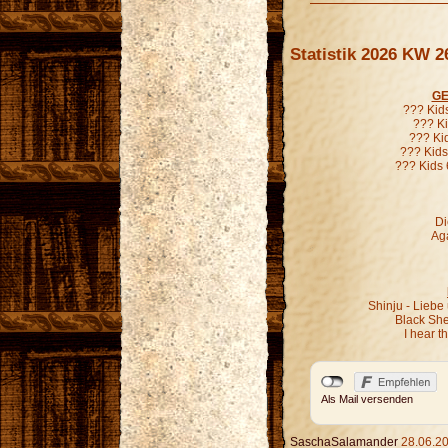
Statistik 2026 KW 2
GE
??? Kid
??? Ki
??? Ki
??? Kids
??? Kids 
Di
Aga
Shinju - Liebe
Black Sh
I hear 
Als Mail versenden
SaschaSalamander
28.06.20