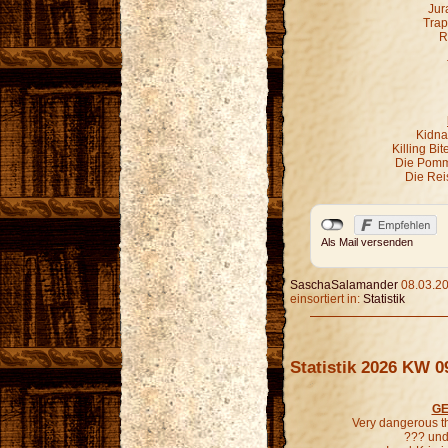
Jur
Trap
R
Kidna
Killing Bi
Die Pomm
Die Rei
Als Mail versenden
SaschaSalamander
08.03.20
einsortiert in:
Statistik
Statistik 2026 KW 0
GE
Very dangerous t
??? und 