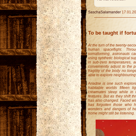
SaschaSalamander
17.01.20
To be taught if fort
At the turn of the twenty-sec
human spaceflight. Thr
somaforming, astronauts can
using synthetic biological s
in sub-zero temperatures, ab
conveniently adjust to the pu
fragility of the body no long
able to explore neighbouring
Ariadne is one such explore
habitable worlds fifteen l
crewmates sleep while in t
features. But as they shift t
has also changed. Faced with 
has forgotten those who ha
wonders and dangers of he
home might still be listening.