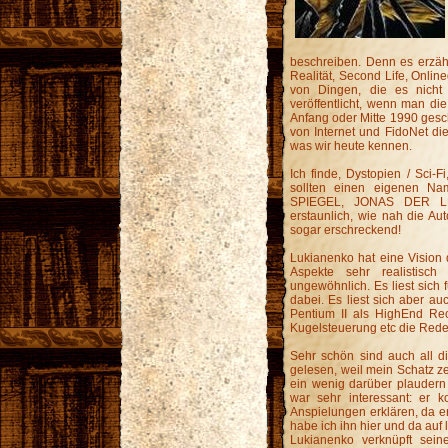
beschreiben. Denn es erzählt 
Realität, Second Life, Onl
von Dingen, die es nicht
veröffentlicht, wenn man die
Anfang oder Mitte 1990 gesch
von Internet und FidoNet di
was wir heute kennen.
Ich finde, Dystopien / Sci-
sollten einen eigenen 
SPIEGEL, JONAS DER LE
erstaunlich, wie nah die Au
sogar erschreckend!
Lukianenko hat eine Vision d
Aspekte sehr realistisch
ungewöhnlich. Es liest sich fu
dabei. Es liest sich aber a
Pentium II als HighEnd Rec
Kugelsteuerung etc die Rede 
Sehr schön sind auch all d
gelesen, weil mein Schatz ze
ein wenig darüber plaudern
war sehr interessant: er k
Anspielungen erklären, da e
habe ich ihn hier und da auf
Lukianenko verknüpft sei