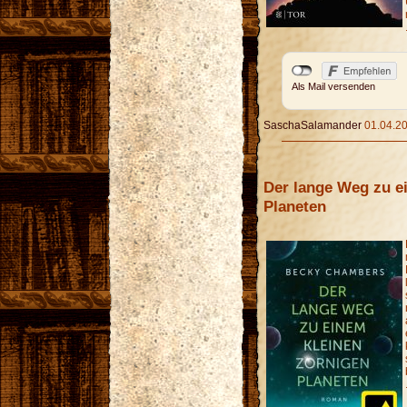
Als Mail versenden
SaschaSalamander
01.04.20
Der lange Weg zu e
Planeten