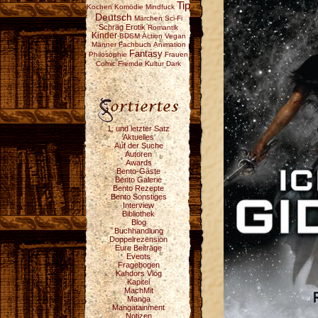
Tip
Kochen
Komödie
Mindfuck
Deutsch
Märchen
Sci-Fi
Schräg
Erotik
Romantik
Kinder
BDSM
Action
Vegan
Männer
Fachbuch
Animation
Fantasy
Philosophie
Frauen
Comic
Fremde Kultur
Dark
1. und letzter Satz
Aktuelles
Auf der Suche
Autoren
Awards
Bento-Gäste
Bento Galerie
Bento Rezepte
Bento Sonstiges
Interview
Bibliothek
Blog
Buchhandlung
Doppelrezension
Eure Beiträge
Events
Fragebogen
Kahdors Vlog
Kapitel
MachMit
Manga
Mangatainment
Notizen