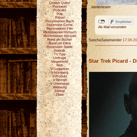
Oculus Quest
Passwort
...
weiterlesen
Podcast
Pulp
Rätsel
Rezensionen Buch
Rezension Comic
Als Mail versenden
Rezensionen Film
Rezensionen Hörbuch
Rezensionen Hörspiel
Rund um Bücher
SaschaSalamander
17.06.20
Rund um Filme
Rezension Spiele
Statistik
TV Tipp
Umfrage
Star Trek Picard - D
Vorgemerkt
Web
V-Gedanken
V-Nürnberg
V-Produkt
V-Rezept
V-Unterwegs
Widmung
Zerlegt
Zitate