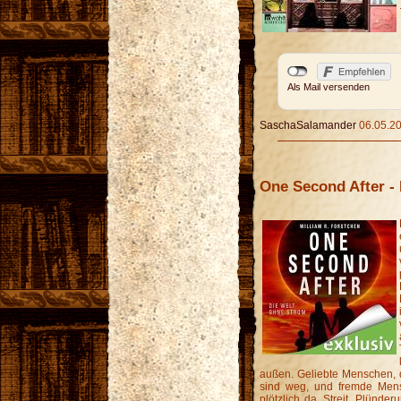
Als Mail versenden
SaschaSalamander
06.05.20
One Second After -
außen. Geliebte Menschen, di
sind weg, und fremde Mens
plötzlich da. Streit, Plünderu