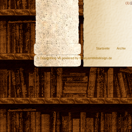
(1)
[
Startseite
Archiv
© DesignBlog V5 powered by BlueLionWebdesign.de