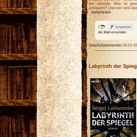
der nächste. Was ist ges
andauern? Und wer wird üb
...
weiterlesen
Als Mail versenden
SaschaSalamander
26.03.20
Labyrinth der Spieg