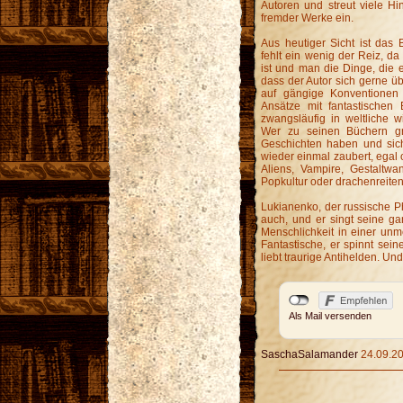
Autoren und streut viele H
fremder Werke ein.
Aus heutiger Sicht ist das B
fehlt ein wenig der Reiz, d
ist und man die Dinge, die e
dass der Autor sich gerne ü
auf gängige Konventionen p
Ansätze mit fantastischen 
zwangsläufig in weltliche w
Wer zu seinen Büchern gre
Geschichten haben und sic
wieder einmal zaubert, egal 
Aliens, Vampire, Gestaltwan
Popkultur oder drachenreite
Lukianenko, der russische Phan
auch, und er singt seine ga
Menschlichkeit in einer unme
Fantastische, er spinnt sein
liebt traurige Antihelden. Und
Als Mail versenden
SaschaSalamander
24.09.20