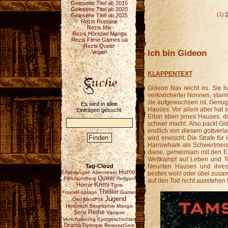
Gelesene Titel ab 2015
Gelesene Titel ab 2020
(1)
[
Gelesene Titel ab 2025
Rezis Romane
Rezis Mix
Rezis Hörspiel Manga
Rezis Filme Games ua
Rezis Queer
Ich bin Gideon
Vegan
KLAPPENTEXT
Gideon Nav reicht es. Sie 
verknöcherter Nonnen, starr
sie aufgewachsen ist. Genu
Es wird in allen
Hauses. Vor allem aber hat
Einträgen gesucht.
Erbin eben jenes Hauses, di
schwer macht. Also packt Gid
endlich von diesem gottverl
wird erwischt. Die Strafe für
Harrowhark als Schwertmeist
diese, gemeinsam mit den E
Wettkampf auf Leben und T
Tag-Cloud
Neunten Hauses und ihres
Humor
Erfahrungen
Abenteuer
beiden wohl oder übel zusa
Queer
Film
Nürnberg
Religion
auf den Tod nicht ausstehen
Krimi
Horror
Tiere
Thriller
FoundFootage
Games
Jugend
Öko
Mindf*ck
Historisch
Biographie
Manga
Reihe
Serie
Vampire
Verschwörung
Kurzgeschichten
Drama
Dystopie
BewusstSein