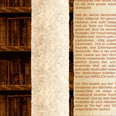
interessanter oder besser sei
ich die nicht gerade hübs
überrascht!
Statt die übliche Geschich
hinten aufgerollt. Ein gener
Mädchen, eine recht rüstig
Und ein Team von Polizist
gehen will, denn sie vermu
Rezepten. Der Frosch befragt
Situation kam. Und los geht 
ergänzenden, völlig abge
Geschichten. Und so erzähle
Reporter, eine Extremsportl
Geschichte. Was in der erst
(eine Lawine aus dem Nichts
Himmel schwebende Großmutte
plötzlich absolut klar, un
knurrender Wolf, ein axt
gefesselte Großmutter) bek
den Verdächtigen erzählte
bisher nun WIRKLICH noch ni
Der Film besteht aus fünf T
Variationen des Märchens u
Rezept-Dieb mit einem 
rückwirkend einzelne Puzzl
"Memento" sind da mein Maßst
Kinderfilm da nicht mithalt
allem an "Ice Age" oder "S
einige Abstriche machen.