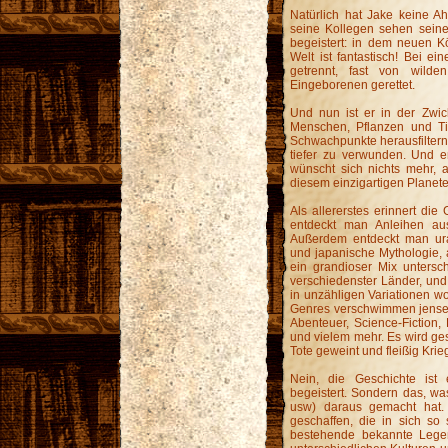
Natürlich hat Jake keine A
seine Kollegen sehen seinen
begeistert: in dem neuen K
Welt ist fantastisch! Bei 
getrennt, fast von wild
Eingeborenen gerettet.
Und nun ist er in der Zwick
Menschen, Pflanzen und Tie
Schwachpunkte herausfiltern
tiefer zu verwunden. Und er
wünscht sich nichts mehr, 
diesem einzigartigen Planet
Als allererstes erinnert die
entdeckt man Anleihen au
Außerdem entdeckt man ura
und japanische Mythologie, a
ein grandioser Mix untersc
verschiedenster Länder, und 
in unzähligen Variationen wo
Genres verschwimmen jenseit
Abenteuer, Science-Fiction,
und vielem mehr. Es wird ges
Tote geweint und fleißig Krieg
Nein, die Geschichte ist 
begeistert. Sondern das, was
usw) daraus gemacht hat. 
geschaffen, die in sich so
bestehende bekannte Legen