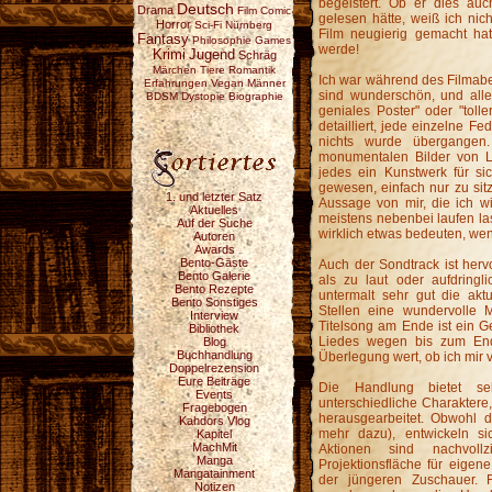
begeistert. Ob er dies au
Deutsch
Drama
Film
Comic
gelesen hätte, weiß ich nic
Horror
Sci-Fi
Nürnberg
Film neugierig gemacht hat
Fantasy
Philosophie
Games
werde!
Krimi
Jugend
Schräg
Märchen
Tiere
Romantik
Ich war während des Filmabe
Erfahrungen
Vegan
Männer
sind wunderschön, und alle
BDSM
Dystopie
Biographie
geniales Poster" oder "tolle
detailliert, jede einzelne Fe
nichts wurde übergangen
monumentalen Bilder von L
jedes ein Kunstwerk für s
gewesen, einfach nur zu sit
1. und letzter Satz
Aussage von mir, die ich wi
Aktuelles
meistens nebenbei laufen las
Auf der Suche
wirklich etwas bedeuten, wen
Autoren
Awards
Bento-Gäste
Auch der Sondtrack ist hervo
Bento Galerie
als zu laut oder aufdringl
Bento Rezepte
untermalt sehr gut die ak
Bento Sonstiges
Stellen eine wundervolle M
Interview
Titelsong am Ende ist ein 
Bibliothek
Liedes wegen bis zum End
Blog
Buchhandlung
Überlegung wert, ob ich mir 
Doppelrezension
Eure Beiträge
Die Handlung bietet sehr
Events
unterschiedliche Charaktere
Fragebogen
herausgearbeitet. Obwohl di
Kahdors Vlog
mehr dazu), entwickeln sic
Kapitel
MachMit
Aktionen sind nachvol
Manga
Projektionsfläche für eige
Mangatainment
der jüngeren Zuschauer. 
Notizen