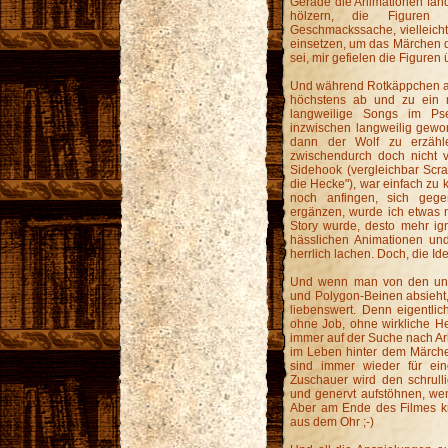
Gerade die Animationen fand
hölzern, die Figuren z
Geschmackssache, vielleicht
einsetzen, um das Märchen 
sei, mir gefielen die Figuren 
Und während Rotkäppchen als 
höchstens ab und zu ein m
langweilige Songs im Pse
inzwischen langweilig gewo
dann der Wolf zu erzähl
zwischendurch doch nicht v
Sidehook (vergleichbar Scr
die Hecke"), war einfach zu
noch anfingen, sich gege
ergänzen, wurde ich etwas n
Story wurde, desto mehr ig
hässlichen Animationen und
herrlich lachen. Doch, die Id
Und wenn man von den unan
und Polygon-Beinen absieht, 
liebenswert. Denn eigentlic
ohne Job, ohne wirkliche He
immer auf der Suche nach Ar
im Leben hinter dem Märche
sind immer wieder für eine
Zuschauer wird den schrull
und genervt aufstöhnen, we
Aber am Ende des Filmes kr
aus dem Ohr ;-)