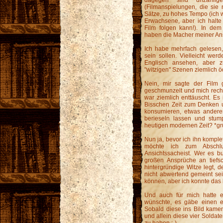
(Filmanspielungen, die sie
Sätze, zu hohes Tempo (ich w
Erwachsene, aber ich halte 
Film folgen kann!). In dem
haben die Macher meiner Ansi
Ich habe mehrfach gelesen,
sein sollen. Vielleicht we
Englisch ansehen, aber 
"witzigen" Szenen ziemlich ö
Nein, mir sagte der Film 
geschmunzelt und mich recht
war ziemlich enttäuscht. Es 
Bisschen Zeit zum Denken u
konsumieren, etwas anderes 
berieseln lassen und stump
heutigen modernen Zeit? *gr
Nun ja, bevor ich ihn komplet
möchte ich zum Abschlu
Ansichtssacheist. Wer es b
großen Ansprüche an tiefs
hintergründige Witze legt, d
nicht abwertend gemeint se
können, aber ich konnte das b
Und auch für mich hatte er
wünschte, es gäbe einen ei
Sobald diese ins Bild kame
und allein diese vier Soldat
zu haben ;-)