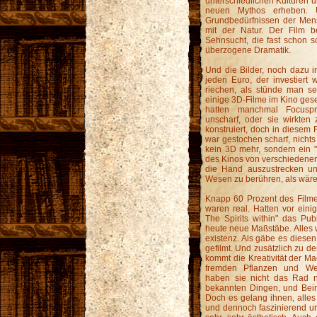
unterschiedlichen Kulturen u
neuen Mythos erheben. 
Grundbedürfnissen der Mens
mit der Natur. Der Film b
Sehnsucht, die fast schon s
überzogene Dramatik.
Und die Bilder, noch dazu 
jeden Euro, der investiert
riechen, als stünde man se
einige 3D-Filme im Kino gese
hatten manchmal Focusp
unscharf, oder sie wirkten
konstruiert, doch in diesem
war gestochen scharf, nichts
kein 3D mehr, sondern ein "
des Kinos von verschiedenen
die Hand auszustrecken u
Wesen zu berühren, als wäre
Knapp 60 Prozent des Filme
waren real. Hatten vor eini
The Spirits within" das Pub
heute neue Maßstäbe. Alles wi
existenz. Als gäbe es diesen 
gefilmt. Und zusätzlich zu 
kommt die Kreativität der Ma
fremden Pflanzen und Wes
haben sie nicht das Rad 
bekannten Dingen, und Bein
Doch es gelang ihnen, alles
und dennoch faszinierend u