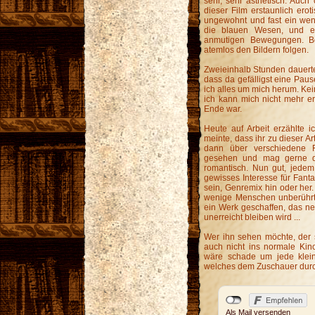
sehr, sehr ästhetisch. Auch
dieser Film erstaunlich erot
ungewohnt und fast ein wen
die blauen Wesen, und es
anmutigen Bewegungen. Be
atemlos den Bildern folgen.
Zweieinhalb Stunden dauerte
dass da gefälligst eine Paus
ich alles um mich herum. Kei
ich kann mich nicht mehr er
Ende war.
Heute auf Arbeit erzählte 
meinte, dass ihr zu dieser Ar
dann über verschiedene F
gesehen und mag gerne die 
romantisch. Nun gut, jedem
gewisses Interesse für Fant
sein, Genremix hin oder her.
wenige Menschen unberührt 
ein Werk geschaffen, das ne
unerreicht bleiben wird ...
Wer ihn sehen möchte, der so
auch nicht ins normale Ki
wäre schade um jede klei
welches dem Zuschauer durch
Als Mail versenden