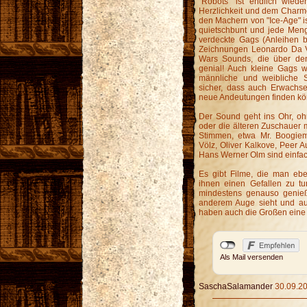
"Robots" ist endlich wiede
Herzlichkeit und dem Charme
den Machern von "Ice-Age" i
quietschbunt und jede Meng
verdeckte Gags (Anleihen b
Zeichnungen Leonardo Da Vin
Wars Sounds, die über den 
genial! Auch kleine Gags w
männliche und weibliche S
sicher, dass auch Erwach
neue Andeutungen finden kö
Der Sound geht ins Ohr, oh
oder die älteren Zuschauer 
Stimmen, etwa Mr. Boogiem
Völz, Oliver Kalkove, Peer A
Hans Werner Olm sind einfac
Es gibt Filme, die man eb
ihnen einen Gefallen zu tu
mindestens genauso genieß
anderem Auge sieht und au
haben auch die Großen eine
Als Mail versenden
SaschaSalamander
30.09.20