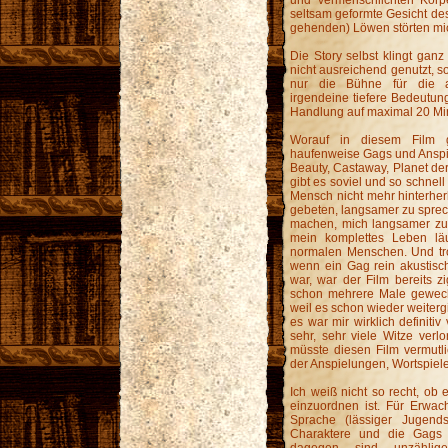
seltsam geformte Gesicht de
gehenden) Löwen störten mic
Die Story selbst klingt ganz
nicht ausreichend genutzt, so
nur die Bühne für die ag
irgendeine tiefere Bedeutu
Handlung auf maximal 20 Mi
Worauf in diesem Film 
haufenweise Gags und Anspi
Beauty, Castaway, Planet der
gibt es soviel und so schnel
Mensch nicht mehr hinterherk
gebeten, langsamer zu spre
machen, mich langsamer zu
mein komplettes Leben lä
normalen Menschen. Und tro
wenn ein Gag rein akustisc
war, war der Film bereits z
schon mehrere Male gewechse
weil es schon wieder weiterg
es war mir wirklich definiti
sehr, sehr viele Witze verlo
müsste diesen Film vermutl
der Anspielungen, Wortspiele
Ich weiß nicht so recht, ob
einzuordnen ist. Für Erwac
Sprache (lässiger Jugend
Charaktere und die Gags 
dagegen sind unzählige