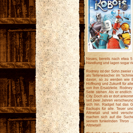
Neues, bereits nach etwa 5
Handlung und lagen sogar ric
Rodney ist der Sohn zweier m
als Tellerwäscher im "schmi
davon, so zu werden wie Bi
Hoffnung und Zukunft für all
von ihm Ersatzteile. Rodney
Seite stehen. Als er endlich
City. Doch als er dort ankommt
seit zwei Jahren verschwunde
sich hin. Radget hat das 
Backups für alle. Teuer und
Altmetall und wird versc
machen sich auf die Such
seinem funkelnden Thron ..
Altmetall!