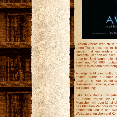
Gestern Abend war ich in "
einen Trailer gesehen, mich 
wieder mal ein weiterer o
Romantik, kennen wir alles
eben mit. Und dann hatte ic
ever" und "30 000 nochwa
machte mich dann doch neugie
Anfangs recht gleichgültig,
halben Stunde nur noch a
gesehen. Ich kann es nur s
Meisterwerk bewegte, aber i
zur Handlung:
Jake Sully, Marine und geläh
an einem Projekt "AVTR" 
Menschen mit dem künstlic
des Planeten Pandora verbin
einnehmen und in den Avat
Weise zu erforschen und Kon