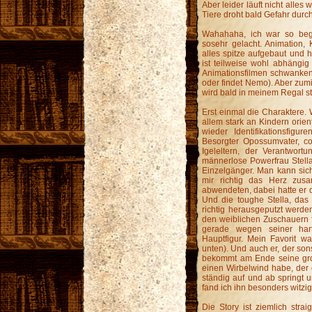
Aber leider läuft nicht alle
Tiere droht bald Gefahr durch
Wahahaha, ich war so beg
sosehr gelacht. Animation,
alles spitze aufgebaut und h
ist teilweise wohl abhängig
Animationsfilmen schwanken
oder findet Nemo). Aber zumi
wird bald in meinem Regal st
Erst einmal die Charaktere. 
allem stark an Kindern orie
wieder Identifikationsfigu
Besorgter Opossumvater, co
Igeleltern, der Verantwort
männerlose Powerfrau Stella
Einzelgänger. Man kann sich 
mir richtig das Herz zus
abwendeten, dabei hatte er d
Und die toughe Stella, das
richtig herausgeputzt werde
den weiblichen Zuschauern fi
gerade wegen seiner ha
Hauptfigur. Mein Favorit w
unten). Und auch er, der so
bekommt am Ende seine gro
einen Wirbelwind habe, der 
ständig auf und ab springt u
fand ich ihn besonders witzig 
Die Story ist ziemlich strai