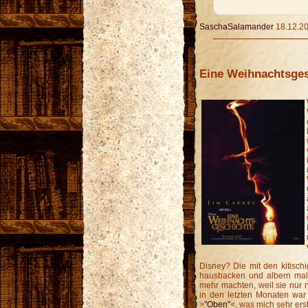
SaschaSalamander
18.12.20
Eine Weihnachtsges
Disney? Die mit den kitisch
hausbacken und albern ma
mehr machten, weil sie nur 
in den letzten Monaten war i
>
"Oben"
<, was mich sehr ers