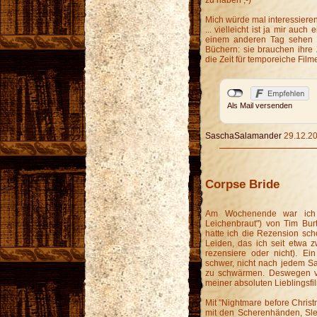
Mich würde mal interessieren
... vielleicht ist ja mir auc
einem anderen Tag sehen m
Büchern: sie brauchen ihre Z
die Zeit für temporeiche Film
Als Mail versenden
SaschaSalamander
29.12.20
Corpse Bride
Am Wochenende war ich 
Leichenbraut") von Tim Bur
hatte ich die Rezension scho
Leiden, das ich seit etwa 
rezensiere oder nicht). Ein
schwer, nicht nach jedem Sa
zu schwärmen. Deswegen v
meiner absoluten Lieblingsfi
Mit "Nightmare before Christ
mit den Scherenhänden, Sle