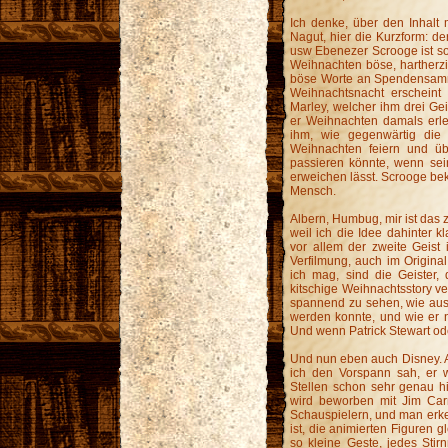
Ich denke, über den Inhalt
Nagut, hier die Kurzform: der 
usw Ebenezer Scrooge ist so 
Weihnachten böse, hartherzig 
böse Worte an Spendensamml
Weihnachtsnacht erscheint
Marley, welcher ihm drei Gei
er Weihnachten damals erle
ihm, wie gegenwärtig di
Weihnachten feiern und üb
passieren könnte, wenn sei
erweichen lässt. Scrooge be
Mensch.
Albern, Humbug, mir ist das 
weil ich die Idee dahinter k
vor allem der zweite Geist 
Verfilmung, auch im Original
ich mag, sind die Geister,
kitschige Weihnachtsstory ver
spannend zu sehen, wie aus
werden konnte, und wie er n
Und wenn Patrick Stewart ode
Und nun eben auch Disney. An
ich den Vorspann sah, er 
Stellen schon sehr genau hi
wird beworben mit Jim Carr
Schauspielern, und man erken
ist, die animierten Figuren
so kleine Geste, jedes Stirn