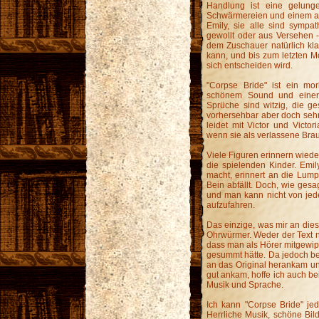
Handlung ist eine gelung
Schwärmereien und einem an
Emily, sie alle sind sympa
gewollt oder aus Versehen - 
dem Zuschauer natürlich kl
kann, und bis zum letzten M
sich entscheiden wird.
"Corpse Bride" ist ein mo
schönem Sound und einer
Sprüche sind witzig, die g
vorhersehbar aber doch sehr
leidet mit Victor und Victor
wenn sie als verlassene Brau
Viele Figuren erinnern wiede
die spielenden Kinder. Emil
macht, erinnert an die Lum
Bein abfällt. Doch, wie ges
und man kann nicht von jed
aufzufahren.
Das einzige, was mir an dies
Ohrwürmer. Weder der Text 
dass man als Hörer mitgewipp
gesummt hätte. Da jedoch be
an das Original herankam un
gut ankam, hoffe ich auch be
Musik und Sprache.
Ich kann "Corpse Bride" je
Herrliche Musik, schöne Bil