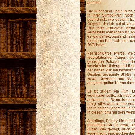
animiert.
Die Bilder sind unglaublich 
in ihrer Symbolkraft. Noc
beeindruckt wie gestern! E
Original, die ich sofort ver
Und eine grandiose Verfo
keinesfalls vorhanden ist, a
es war perfekt passend in de
die ich im Kino sah, und ich
DVD holen.
Pechschwarze Pferde, wel
feuerglühenden Augen, di
grausigen Schauer über de
welches im Hintergrund tickt 
der nahen Zukunft bewusst ma
Geistern gesäumte Straße, d
zuvor. Unwissen und Not 
ausgemergelten Körperchen 
Es ist zudem ein Film, f
weglassen sollte, ich habe 
actionreichen Szene ist es seh
ruhig, alles wirkt alleine du
ihn in seiner Gesamtheit für 
in dieser Form nur sehr wenig
Allerdings, Disney hin oder 
empfehlen. Ab 12 etwa, de
Bilder. Wie gesagt, auch 
waren recht erschrocken darü