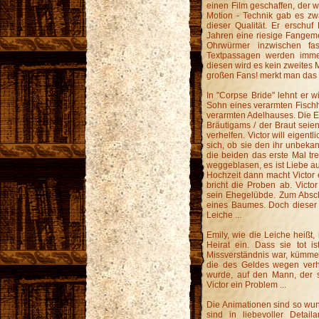
einen Film geschaffen, der w
Motion - Technik gab es zw
dieser Qualität. Er erschuf
Jahren eine riesige Fangeme
Ohrwürmer inzwischen f
Textpassagen werden immer 
diesen wird es kein zweites 
großen Fans! merkt man das 
In "Corpse Bride" lehnt er w
Sohn eines verarmten Fischhä
verarmten Adelhauses. Die El
Bräutigams / der Braut seie
verhelfen. Victor will eigentl
sich, ob sie den ihr unbekan
die beiden das erste Mal tre
weggeblasen, es ist Liebe au
Hochzeit dann macht Victor 
bricht die Proben ab. Vict
sein Ehegelübde. Zum Absch
eines Baumes. Doch dieser "
Leiche ...
Emily, wie die Leiche heißt,
Heirat ein. Dass sie tot i
Missverständnis war, kümmer
die des Geldes wegen ver
wurde, auf den Mann, der s
Victor ein Problem ...
Die Animationen sind so wun
sind in liebevoller Detail