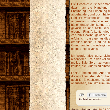
Die Geschichte ist sehr sta
dass man die Handlung a
Entführung und Erziehung d
abgehandelt, und doch hätt
Film ist verständlich, un
angerissen wurde, aber es w
hätte herausholen können. Au
gekürzt an und hätte sehr 
eigenen Film. Ankunft, Krie
Zeit ein Gewinn gewesen wä
erfuhr ich, dass genau die
erhalten hatten. Und so b
Grundhandlung wiedergibt un
einiges intensiver ist.
Ich werde also ganz sich
reservieren, um in den voll
mutige Eule Soren zu komm
kaufen, die Bilder sind einfac
Fazit? Empfehlung? Aber sic
diesem Film, aber ab 10 bis 
auch für Erwachsene ist
anzusehen, ein Film zum Tr
Als Mail versenden
SaschaSalamander
28.02.20