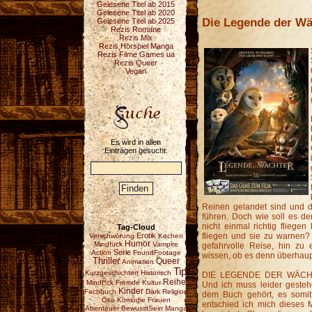
Gelesene Titel ab 2015
Gelesene Titel ab 2020
Die Legende der Wä
Gelesene Titel ab 2025
Rezis Romane
Rezis Mix
Rezis Hörspiel Manga
Rezis Filme Games ua
Rezis Queer
Vegan
Es wird in allen
Einträgen gesucht.
Reinen gelandet sind und 
führen. Doch wie soll es de
nicht einmal richtig fliege
Tag-Cloud
Erotik
fliegen und sie zu warnen?
Verschwörung
Kochen
Humor
Mindfuck
Vampire
gefahrvolle Reise, hin zu 
Serie
Action
FoundFootage
wissen, ob es denn überhaupt e
Thriller
Queer
Animation
Tip
Kurzgeschichten
Historisch
DIE LEGENDE DER WÄCHTER 
Reihe
Mindf*ck
Fremde Kultur
Und ich muss leider gesteh
Kinder
Fachbuch
Dark
Religion
dem Buch gehört, es somit
Öko
Komödie
Frauen
entschied ich mich dieses 
Abenteuer
BewusstSein
Manga