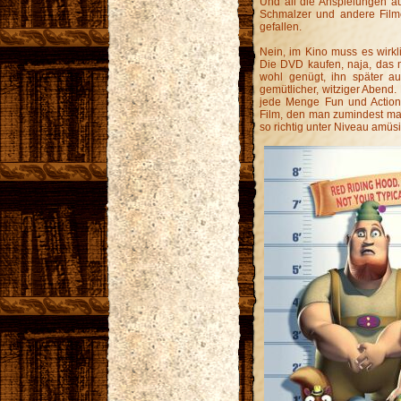
Und all die Anspielungen au
Schmalzer und andere Film
gefallen.
Nein, im Kino muss es wirklic
Die DVD kaufen, naja, das m
wohl genügt, ihn später au
gemütlicher, witziger Abend.
jede Menge Fun und Action i
Film, den man zumindest ma
so richtig unter Niveau amüsier