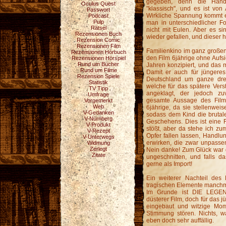
gegeben, denn die Hand
Oculus Quest
"klassisch", und es ist von
Passwort
Wirkliche Spannung kommt ei
Podcast
Pulp
man in unterschiedlicher 
Rätsel
nicht mit Eulen. Aber es si
Rezensionen Buch
wieder gefallen, und dieser 
Rezension Comic
Rezensionen Film
Familienkino im ganz großen S
Rezensionen Hörbuch
den Film 6jährige ohne Aufsi
Rezensionen Hörspiel
Rund um Bücher
Jahren konzipiert, und das m
Rund um Filme
Damit er auch für jüngeres
Rezension Spiele
Deutschland um ganze drei
Statistik
welche für das spätere Verst
TV Tipp
angeklagt, der jedoch zu
Umfrage
gesamte Aussage des Filme
Vorgemerkt
Web
6jährige, da sie stellenwei
V-Gedanken
sodass dem Kind die brutal
V-Nürnberg
Geschehens. Dies ist eine F
V-Produkt
stößt, aber da stehe ich zu
V-Rezept
Opfer fallen lassen, Handlu
V-Unterwegs
erwirken, die zwar unpassend
Widmung
Zerlegt
Nein danke! Zum Glück war 
Zitate
ungeschnitten, und falls da
gerne als Import!
Ein weiterer Nachteil des 
tragischen Elemente manchm
Im Grunde ist DIE LEGE
düsterer Film, doch für das 
eingebaut und witzige Mom
Stimmung stören. Nichts, 
eben doch sehr auffällig.