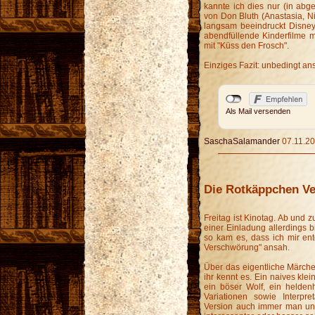
kannte ich dies nur (in abg
von Don Bluth (Anastasia, Nimh
langsam beeindruckt Disney
abendfüllende Kinderfilme m
mit "Küss den Frosch".
Einziges Fazit: unbedingt an
Als Mail versenden
SaschaSalamander
07.11.20
Die Rotkäppchen V
Freitag ist Kinotag. Ab und 
einer Einladung allerdings b
so kam es, dass ich mir ent
Verschwörung" ansah.
Über das eigentliche Märchen
ihr kennt es. Ein naives kle
ein böser Wolf, ein helde
Variationen sowie Interpre
Version auch immer man uns