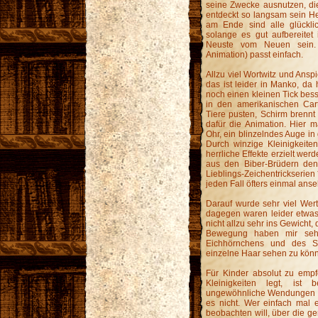
seine Zwecke ausnutzen, di
entdeckt so langsam sein He
am Ende sind alle glückli
solange es gut aufbereitet
Neuste vom Neuen sein. 
Animation) passt einfach.
Allzu viel Wortwitz und Ansp
das ist leider in Manko, d
noch einen kleinen Tick bess
in den amerikanischen Cart
Tiere pusten, Schirm brennt
dafür die Animation. Hier 
Ohr, ein blinzelndes Auge in
Durch winzige Kleinigkeite
herrliche Effekte erzielt we
aus den Biber-Brüdern den
Lieblings-Zeichentrickserien 
jeden Fall öfters einmal anse
Darauf wurde sehr viel Wer
dagegen waren leider etwas 
nicht allzu sehr ins Gewicht,
Bewegung haben mir sehr
Eichhörnchens und des St
einzelne Haar sehen zu kön
Für Kinder absolut zu empf
Kleinigkeiten legt, ist 
ungewöhnliche Wendungen in
es nicht. Wer einfach mal 
beobachten will, über die g