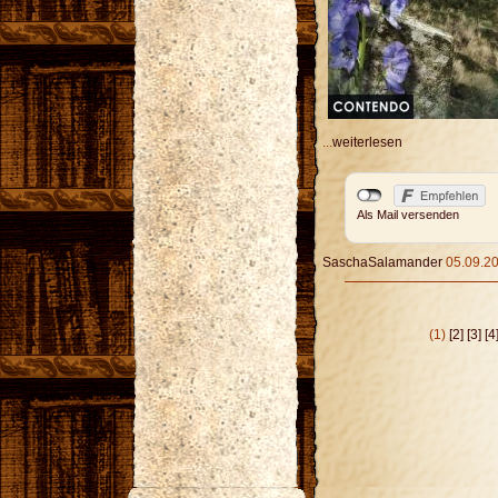
...
weiterlesen
Als Mail versenden
SaschaSalamander
05.09.20
(1)
[2]
[3]
[4