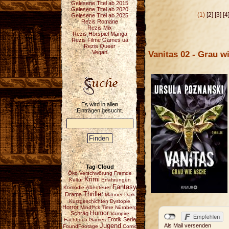
Gelesene Titel ab 2015
Gelesene Titel ab 2020
(1)
[2]
[3]
[4
Gelesene Titel ab 2025
Rezis Romane
Rezis Mix
Rezis Hörspiel Manga
Rezis Filme Games ua
Rezis Queer
Vanitas 02 - Grau w
Vegan
Es wird in allen
Einträgen gesucht.
Tag-Cloud
Öko
Verschwörung
Fremde
Krimi
Kultur
Erfahrungen
Fantasy
Komödie
Abenteuer
Thriller
Drama
Männer
Dark
Kurzgeschichten
Dystopie
Horror
Mindf*ck
Tiere
Nürnberg
Schräg
Humor
Vampire
Erotik
Serie
Fachbuch
Games
Jugend
Als Mail versenden
FoundFootage
Comic