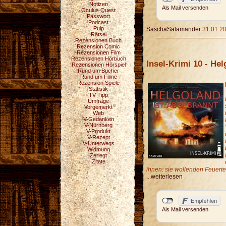
Notizen
Als Mail versenden
Oculus Quest
Passwort
Podcast
Pulp
SaschaSalamander
31.01.20
Rätsel
Rezensionen Buch
Rezension Comic
Rezensionen Film
Rezensionen Hörbuch
Insel-Krimi 10 - He
Rezensionen Hörspiel
Rund um Bücher
Rund um Filme
Rezension Spiele
Statistik
TV Tipp
Umfrage
Vorgemerkt
Web
V-Gedanken
V-Nürnberg
V-Produkt
V-Rezept
V-Unterwegs
Widmung
Zerlegt
Zitate
ihnen: sie wollenden Feuert
...
weiterlesen
Als Mail versenden