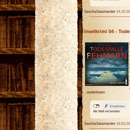
SaschaSalamander
14.10.20
Inselkrimi 04 - Tod
...
weiterlesen
Als Mail versenden
SaschaSalamander
18.03.20