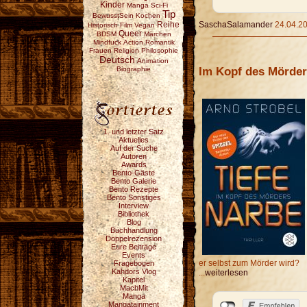
Kinder
Manga
Sci-Fi
Tip
BewusstSein
Kochen
Reihe
SaschaSalamander
24.04.20
Historisch
Film
Vegan
Queer
BDSM
Märchen
Mindfuck
Action
Romantik
Frauen
Religion
Philosophie
Deutsch
Animation
Im Kopf des Mörde
Biographie
1. und letzter Satz
Aktuelles
Auf der Suche
Autoren
Awards
Bento-Gäste
Bento Galerie
Bento Rezepte
Bento Sonstiges
Interview
Bibliothek
Blog
Buchhandlung
Doppelrezension
Eure Beiträge
Events
er selbst zum Mörder wird?
Fragebogen
Kahdors Vlog
...
weiterlesen
Kapitel
MachMit
Manga
Mangatainment