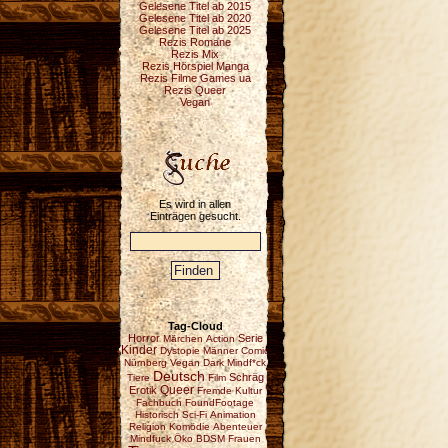
Gelesene Titel ab 2015
Gelesene Titel ab 2020
Gelesene Titel ab 2025
Rezis Romane
Rezis Mix
Rezis Hörspiel Manga
Rezis Filme Games ua
Rezis Queer
Vegan
Es wird in allen
Einträgen gesucht.
Tag-Cloud
Horror
Serie
Märchen
Action
Kinder
Dystopie
Männer
Comic
Nürnberg
Vegan
Dark
Mindf*ck
Deutsch
Schräg
Tiere
Film
Erotik
Queer
Fremde Kultur
Fachbuch
FoundFootage
Historisch
Sci-Fi
Animation
Religion
Komödie
Abenteuer
Mindfuck
Öko
BDSM
Frauen