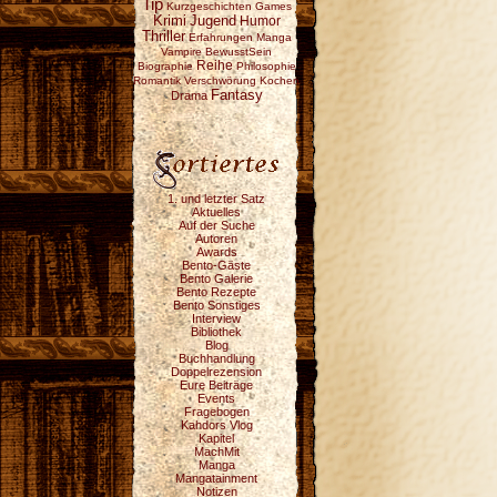
Tip
Kurzgeschichten
Games
Krimi
Jugend
Humor
Thriller
Erfahrungen
Manga
Vampire
BewusstSein
Reihe
Biographie
Philosophie
Romantik
Verschwörung
Kochen
Fantasy
Drama
1. und letzter Satz
Aktuelles
Auf der Suche
Autoren
Awards
Bento-Gäste
Bento Galerie
Bento Rezepte
Bento Sonstiges
Interview
Bibliothek
Blog
Buchhandlung
Doppelrezension
Eure Beiträge
Events
Fragebogen
Kahdors Vlog
Kapitel
MachMit
Manga
Mangatainment
Notizen