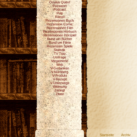
Oculus Quest
Passwort
Podcast
Pulp
Rätsel
Rezensionen Buch
Rezension Comic
Rezensionen Film
Rezensionen Hörbuch
Rezensionen Hörspiel
Rund um Bücher
Rund um Filme
Rezension Spiele
Statistik
TV Tipp
Umfrage
Vorgemerkt
Web
V-Gedanken
V-Nürnberg
V-Produkt
V-Rezept
V-Unterwegs
Widmung
Zerlegt
Zitate
Startseite
Archiv