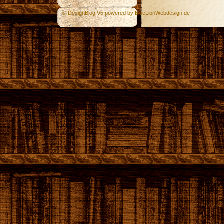
© DesignBlog V5 powered by BlueLionWebdesign.de