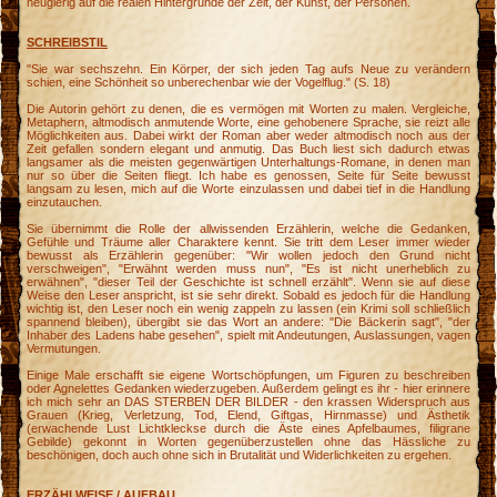
neugierig auf die realen Hintergründe der Zeit, der Kunst, der Personen.
SCHREIBSTIL
"Sie war sechszehn. Ein Körper, der sich jeden Tag aufs Neue zu verändern
schien, eine Schönheit so unberechenbar wie der Vogelflug." (S. 18)
Die Autorin gehört zu denen, die es vermögen mit Worten zu malen. Vergleiche,
Metaphern, altmodisch anmutende Worte, eine gehobenere Sprache, sie reizt alle
Möglichkeiten aus. Dabei wirkt der Roman aber weder altmodisch noch aus der
Zeit gefallen sondern elegant und anmutig. Das Buch liest sich dadurch etwas
langsamer als die meisten gegenwärtigen Unterhaltungs-Romane, in denen man
nur so über die Seiten fliegt. Ich habe es genossen, Seite für Seite bewusst
langsam zu lesen, mich auf die Worte einzulassen und dabei tief in die Handlung
einzutauchen.
Sie übernimmt die Rolle der allwissenden Erzählerin, welche die Gedanken,
Gefühle und Träume aller Charaktere kennt. Sie tritt dem Leser immer wieder
bewusst als Erzählerin gegenüber: "Wir wollen jedoch den Grund nicht
verschweigen", "Erwähnt werden muss nun", "Es ist nicht unerheblich zu
erwähnen", "dieser Teil der Geschichte ist schnell erzählt". Wenn sie auf diese
Weise den Leser anspricht, ist sie sehr direkt. Sobald es jedoch für die Handlung
wichtig ist, den Leser noch ein wenig zappeln zu lassen (ein Krimi soll schließlich
spannend bleiben), übergibt sie das Wort an andere: "Die Bäckerin sagt", "der
Inhaber des Ladens habe gesehen", spielt mit Andeutungen, Auslassungen, vagen
Vermutungen.
Einige Male erschafft sie eigene Wortschöpfungen, um Figuren zu beschreiben
oder Agnelettes Gedanken wiederzugeben. Außerdem gelingt es ihr - hier erinnere
ich mich sehr an DAS STERBEN DER BILDER - den krassen Widerspruch aus
Grauen (Krieg, Verletzung, Tod, Elend, Giftgas, Hirnmasse) und Ästhetik
(erwachende Lust Lichtkleckse durch die Äste eines Apfelbaumes, filigrane
Gebilde) gekonnt in Worten gegenüberzustellen ohne das Hässliche zu
beschönigen, doch auch ohne sich in Brutalität und Widerlichkeiten zu ergehen.
ERZÄHLWEISE / AUFBAU