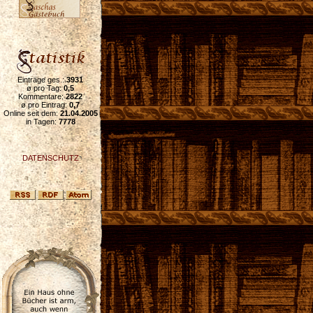
Einträge ges.:
3931
ø pro Tag:
0,5
Kommentare:
2822
ø pro Eintrag:
0,7
Online seit dem:
21.04.2005
in Tagen:
7778
DATENSCHUTZ