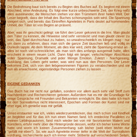
Die Bedrohnung baut sich bereits zu Beginn des Buches auf. Es beginnt mit einem
Abschied, einer Andeutung. Es folgt eine kurze unbeschwerte Zeit, der Krieg reißt
alles auseinander, die Menschen stehen vor den Trümmern ihrer heilen Welt. Der
Leser begreift, dass der Inhalt des Buches schonungslos sein wird. Die Spannung
steigert sich, und bereits das Eintreffen Agnelettes in Paris deutet auf kommendes
Unheil, der Täter ist von Beginn an präsent.
Aber, was ihr geschickt gelingt: sie führt den Leser gekonnt in die Irre. Man glaubt
den Täter zu kennen, die Hinweise sind sehr versteckt und man glaubt clever zu
sein, das Spiel durchschaut zu haben, so unwahrscheinlich es klingen mag - nur
um dann zu erfahren, dass man sich die ganze Zeit täuschen ließ und völlig im
Dunkeln tappte. Ab dem Moment, als dies klar wird, zieht die Spannung erneut an -
alles ist noch viel schrecklicher, als man sich dies anfangs ausgemalt hatte, alles
erscheint in einem neuen Licht. Dann folgt ein langer, vielschichtiger Abschluss
voller Spannung, Dramatik und jeder Menge Emotion. Zuletzt - Nachgesang,
Ausklang, das Leben geht weiter, was wird nun aus den Personen. Der Leser
bekommt Zeit, sich von den liebgewonnenen Figuren zu verabschieden und sie
nun als erwachsene, eigenständige Personen ziehen zu lassen ...
EIGENE GEDANKEN
Das Buch hat mir nicht nur gefallen, sondern vor allem auch sehr viel Stoff zum
Nachdenken und Recherchieren geboten. Außerdem hat es mir die Grundlage für
einige Gespräche mit Freunden und Bekannten ermöglicht. Bis dato hatte ich mich
für den Surrealismus nicht interessiert, Epochen und Formen der Kunst sind mir
eher egal, ich genieße was mir gefällt.
Umso erstaunter war ich, vieles wiederzuentdecken, das mich schon seit Kindheit
an begleitet und für das ich nun einen Namen fand. Ich entdeckte Parallelen zu
meinen Lieblingsautoren, fand mich wieder bei von mir favorisierten Malern und
Künstlern, erfuhr mehr über die Hintergründe dessen, wofür ich bisher keine Worte
hatte und worin ich keinen Zusammenhang sah bisher (weil eben bisher nur
"gefällt mir eben"). So, wie auch Agnelette immer tiefer in die Welt der Surrealisten
vordrang, recherchierte auch ich immer mehr. Stöberte auf verschiedenen Seiten,