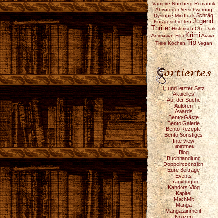
Vampire
Nürnberg
Romantik
Abenteuer
Verschwörung
Schräg
Dystopie
Mindfuck
Jugend
Kurzgeschichten
Thriller
Historisch
Öko
Dark
Krimi
Animation
Film
Action
Tip
Tiere
Kochen
Vegan
1. und letzter Satz
Aktuelles
Auf der Suche
Autoren
Awards
Bento-Gäste
Bento Galerie
Bento Rezepte
Bento Sonstiges
Interview
Bibliothek
Blog
Buchhandlung
Doppelrezension
Eure Beiträge
Events
Fragebogen
Kahdors Vlog
Kapitel
MachMit
Manga
Mangatainment
Notizen