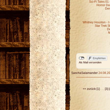
Sci-Fi Tales 01
Horror Dat
Der
Whitney Houston - 
Star Trek S
De
N
Als Mail versenden
SaschaSalamander
24.08.20
<< zurück
[1]
. . .
[3]
[