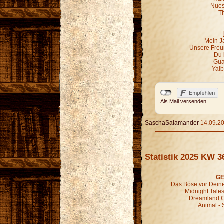
Nues
T
Mein Ja
Unsere Freun
Du 
Gua
Yaib
Als Mail versenden
SaschaSalamander
14.09.20
Statistik 2025 KW 3
GE
Das Böse vor Deine
Midnight Tales
Dreamland Gr
Animal - 