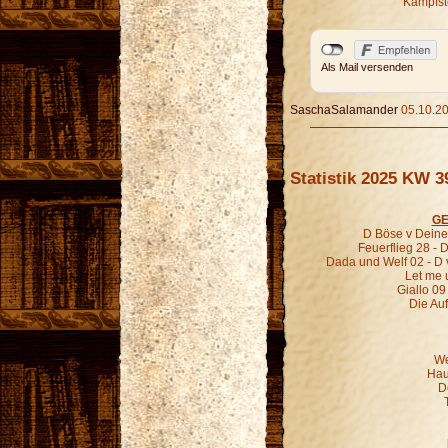
Kampfste
Als Mail versenden
SaschaSalamander
05.10.20
Statistik 2025 KW 3
GE
D Böse v Deiner
Feuerflieg 28 - 
Dada und Welf 02 - D
Let me 
Giallo 09
Die Au
We
Hau
D