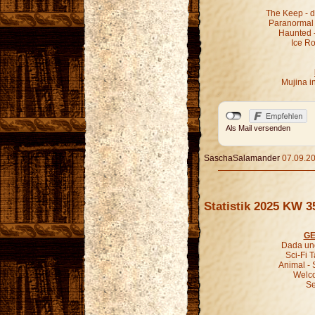
The Keep - d
Paranormal A
Haunted -
Ice R
Mujina i
Als Mail versenden
SaschaSalamander
07.09.20
Statistik 2025 KW 3
GE
Dada und
Sci-Fi T
Animal - 
Welco
Se