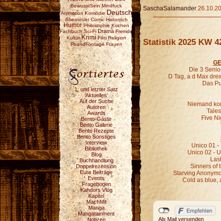
BewusstSein
Mindfuck
SaschaSalamander
26.10.20
Deutsch
Animation
Komödie
Abenteuer
Comic
Historisch
Humor
Philosophie
Kochen
Drama
Fachbuch
Sci-Fi
Fremde
Krimi
Kultur
Film
Religion
Statistik 2025 KW 4
FoundFootage
Frauen
GE
Die 3 Senio
D Tag, a d Max drei
Das Pu
1. und letzter Satz
Aktuelles
Auf der Suche
Niemand kom
Autoren
Tales
Awards
Five Ni
Bento-Gäste
Bento Galerie
Bento Rezepte
Bento Sonstiges
Interview
Unico 01 -
Bibliothek
Unico 02 - U
Blog
Last
Buchhandlung
Sinners of 
Doppelrezension
Eure Beiträge
Starving Anonymou
Events
Cold as blue,
Fragebogen
Kahdors Vlog
Kapitel
MachMit
Manga
Mangatainment
Als Mail versenden
Notizen