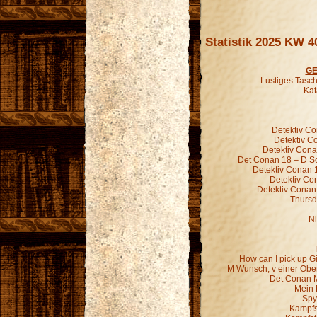
Statistik 2025 KW 4
GE
Lustiges Tasc
Kat
Detektiv Co
Detektiv C
Detektiv Cona
Det Conan 18 – D S
Detektiv Conan 
Detektiv Co
Detektiv Conan
Thursd
Ni
How can I pick up Gi
M Wunsch, v einer Ober
Det Conan M
Mein 
Spy
Kampfst