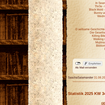
In Sear
Thr3e - 
Black Mold -
Bunny un
Wedne
D seltsame Geschichte
Die Gesells
Killing Bi
Walking s
Mujiina
Biblio
Als Mail versenden
SaschaSalamander
31.08.20
Statistik 2025 KW 3
GE