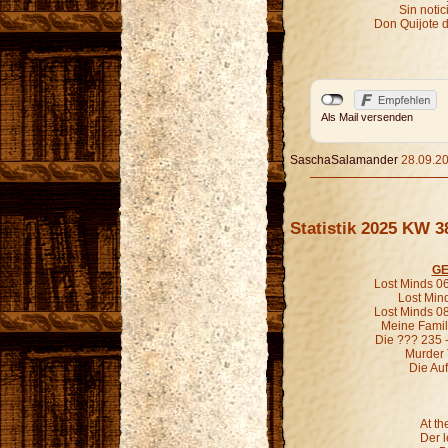
Sin noti
Don Quijote 
Als Mail versenden
SaschaSalamander
28.09.20
Statistik 2025 KW 3
GE
Lost Minds 06
Lost Mind
Lost Minds 0
Meine Famili
Die ??? 235 -
Murder 
Die Au
At th
Der l