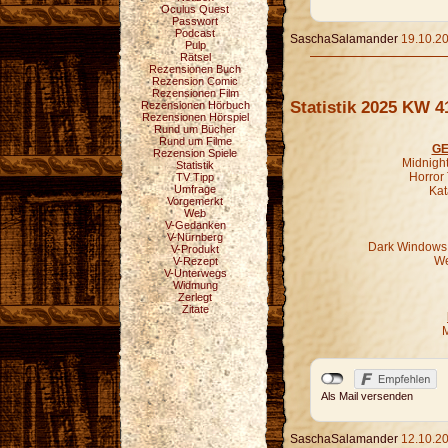
Oculus Quest
Passwort
Podcast
SaschaSalamander
19.10.20
Pulp
Rätsel
Rezensionen Buch
Rezension Comic
Rezensionen Film
Statistik 2025 KW 4
Rezensionen Hörbuch
Rezensionen Hörspiel
Rund um Bücher
Rund um Filme
GE
Rezension Spiele
Midnight
Statistik
Horror
TV Tipp
Umfrage
Kat
Vorgemerkt
Web
V-Gedanken
V-Nürnberg
Dark Windows -
V-Produkt
We
V-Rezept
V-Unterwegs
Widmung
Zerlegt
Zitate
Als Mail versenden
SaschaSalamander
12.10.20