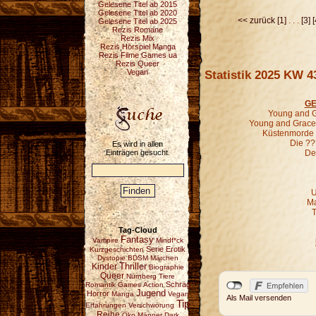
Gelesene Titel ab 2015
Gelesene Titel ab 2020
<< zurück
[1]
. . .
[3]
[
Gelesene Titel ab 2025
Rezis Romane
Rezis Mix
Rezis Hörspiel Manga
Rezis Filme Games ua
Rezis Queer
Statistik 2025 KW 4
Vegan
GE
Young and G
Young and Grace
Küstenmorde 
Die ??
Es wird in allen
Einträgen gesucht.
De
U
Ma
T
Tag-Cloud
Fantasy
Vampire
Mindf*ck
Serie
Erotik
Kurzgeschichten
Dystopie
BDSM
Märchen
Thriller
Kinder
Biographie
Queer
Nürnberg
Tiere
Schräg
Romantik
Games
Action
Jugend
Horror
Manga
Vegan
Als Mail versenden
Tip
Erfahrungen
Verschwörung
Reihe
Öko
Männer
Dark