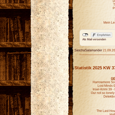
D
T
P
Mein Leb
Als Mail versenden
SaschaSalamander
21.09.20
Statistik 2025 KW 3
GE
Harrowmore Sou
Lost Minds 0
Insel-Krimi 39 
Our not so lonely
Detekti
The Last Hou
Hal