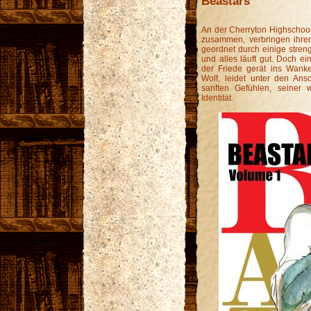
Beastars
An der Cherryton Highschool 
zusammen, verbringen ihre
geordnet durch einige streng
und alles läuft gut. Doch e
der Friede gerät ins Wanke
Wolf, leidet unter den An
sanften Gefühlen, seiner
Identität.