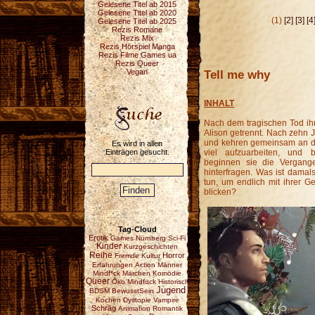
Gelesene Titel ab 2015
Gelesene Titel ab 2020
(1)
[2]
[3]
[4
Gelesene Titel ab 2025
Rezis Romane
Rezis Mix
Rezis Hörspiel Manga
Rezis Filme Games ua
Rezis Queer
Tell me why
Vegan
INHALT
Nach dem tragischen Tod ihr
Alison getrennt. Nach zehn J
und kehren gemeinsam an den
Es wird in allen
Einträgen gesucht.
viel aufzuarbeiten, und 
beginnen sie die Vergang
hinterfragen. Was ist dama
tun, um endlich mit ihrer 
blicken?
Tag-Cloud
Erotik
Games
Nürnberg
Sci-Fi
Kinder
Kurzgeschichten
Reihe
Horror
Fremde Kultur
Erfahrungen
Action
Männer
Mindf*ck
Märchen
Komödie
Queer
Öko
Mindfuck
Historisch
Jugend
BDSM
BewusstSein
Kochen
Dystopie
Vampire
Schräg
Animation
Romantik