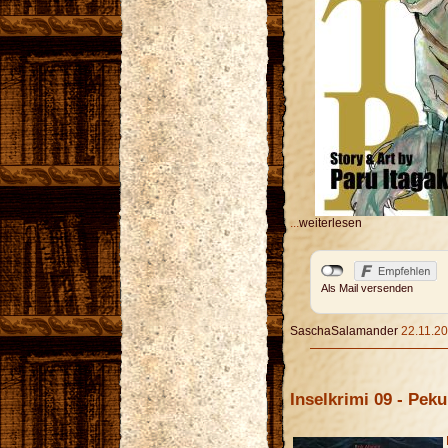
...
weiterlesen
Als Mail versenden
SaschaSalamander
22.11.20
Inselkrimi 09 - Pek