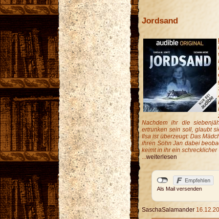
Jordsand
Nachdem ihr die siebenjäh
ertrunken sein soll, glaubt 
Ilsa ist überzeugt: Das Mädch
ihren Sohn Jan dabei beobach
keimt in ihr ein schrecklicher 
...
weiterlesen
Als Mail versenden
SaschaSalamander
16.12.20