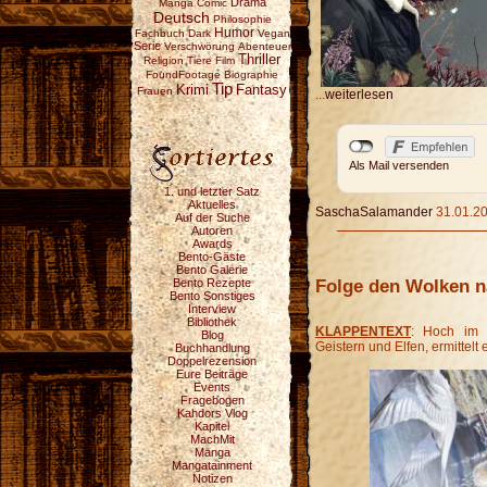
Drama
Manga
Comic
Deutsch
Philosophie
Humor
Fachbuch
Dark
Vegan
Serie
Verschwörung
Abenteuer
Thriller
Religion
Tiere
Film
FoundFootage
Biographie
Tip
Fantasy
Krimi
Frauen
...
weiterlesen
Als Mail versenden
1. und letzter Satz
Aktuelles
SaschaSalamander
31.01.20
Auf der Suche
Autoren
Awards
Bento-Gäste
Bento Galerie
Folge den Wolken 
Bento Rezepte
Bento Sonstiges
Interview
Bibliothek
KLAPPENTEXT
: Hoch im 
Blog
Geistern und Elfen, ermittelt 
Buchhandlung
Doppelrezension
Eure Beiträge
Events
Fragebogen
Kahdors Vlog
Kapitel
MachMit
Manga
Mangatainment
Notizen