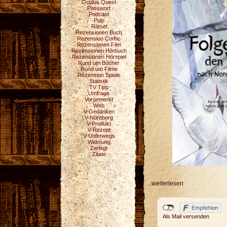
Oculus Quest
Passwort
Podcast
Pulp
Rätsel
Rezensionen Buch
Rezension Comic
Rezensionen Film
Rezensionen Hörbuch
Rezensionen Hörspiel
Rund um Bücher
Rund um Filme
Rezension Spiele
Statistik
TV Tipp
Umfrage
Vorgemerkt
Web
V-Gedanken
V-Nürnberg
V-Produkt
V-Rezept
V-Unterwegs
Widmung
Zerlegt
Zitate
...
weiterlesen
Als Mail versenden