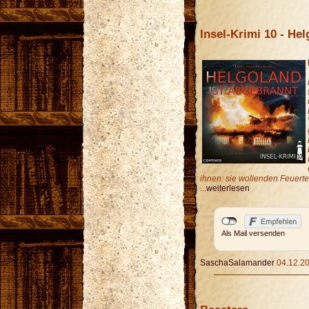
Insel-Krimi 10 - He
ihnen: sie wollenden Feuert
...
weiterlesen
Als Mail versenden
SaschaSalamander
04.12.20