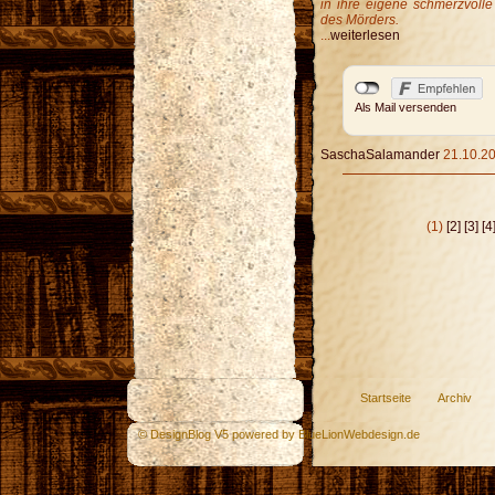
in ihre eigene schmerzvoll
des Mörders.
...
weiterlesen
Als Mail versenden
SaschaSalamander
21.10.20
(1)
[2]
[3]
[4
Startseite
Archiv
© DesignBlog V5 powered by BlueLionWebdesign.de