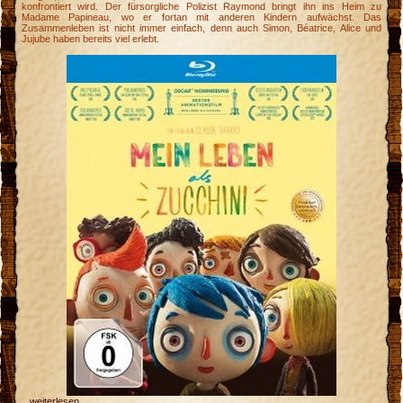
konfrontiert wird. Der fürsorgliche Polizist Raymond bringt ihn ins Heim zu
Madame Papineau, wo er fortan mit anderen Kindern aufwächst. Das
Zusammenleben ist nicht immer einfach, denn auch Simon, Béatrice, Alice und
Jujube haben bereits viel erlebt.
...
weiterlesen