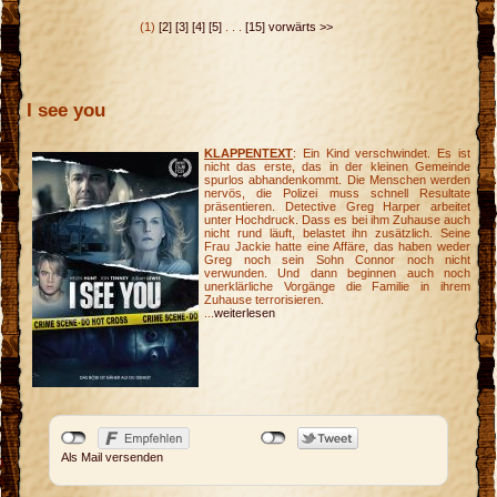
(1)
[2]
[3]
[4]
[5]
. . .
[15]
vorwärts >>
I see you
KLAPPENTEXT
: Ein Kind verschwindet. Es ist
nicht das erste, das in der kleinen Gemeinde
spurlos abhandenkommt. Die Menschen werden
nervös, die Polizei muss schnell Resultate
präsentieren. Detective Greg Harper arbeitet
unter Hochdruck. Dass es bei ihm Zuhause auch
nicht rund läuft, belastet ihn zusätzlich. Seine
Frau Jackie hatte eine Affäre, das haben weder
Greg noch sein Sohn Connor noch nicht
verwunden. Und dann beginnen auch noch
unerklärliche Vorgänge die Familie in ihrem
Zuhause terrorisieren.
...
weiterlesen
Als Mail versenden
p
n