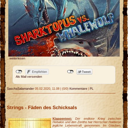
...
weiterlesen
Als Mail versenden
SaschaSalamander
05.02.2020, 11.08
|
(0/0)
Kommentare
|
PL
Strings - Fäden des Schicksals
Klappentext:
Der endlose Krieg zwischen
Hebalon und den Zeriths hat Herrscher Halderon
jegliche Lebenskraft genommen. Im Glauben,