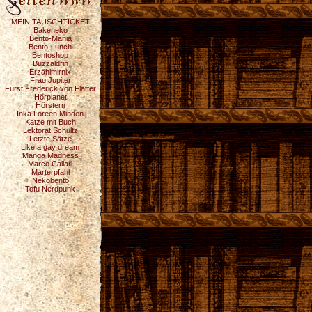
MEIN TAUSCHTICKET
Bakeneko
Bento-Mania
Bento-Lunch
Bentoshop
Buzzaldrin
Erzählmirnix
Frau Jupiter
Fürst Frederick von Flatter
Hörplanet
Hörstern
Inka Loreen Minden
Katze mit Buch
Lektorat Schultz
Letzte Sätze
Like a gay dream
Manga Madness
Marco Callari
Marterpfahl
Nekobento
Tofu Nerdpunk