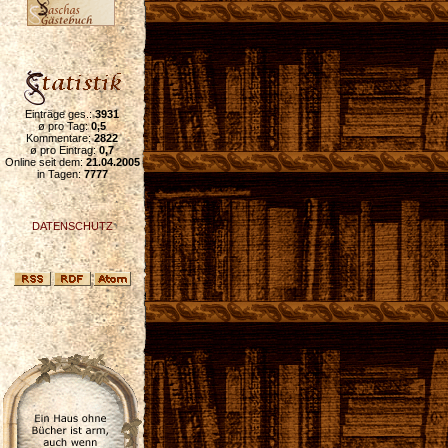
Einträge ges.:
3931
ø pro Tag:
0,5
Kommentare:
2822
ø pro Eintrag:
0,7
Online seit dem:
21.04.2005
in Tagen:
7777
DATENSCHUTZ