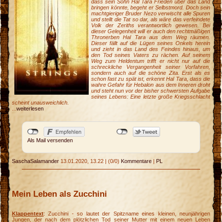
dass sein Sohn Hal Tara Frieden über das Land
bringen könnte, begeht er Selbstmord. Doch sein
machtgieriger Bruder Nezo verwischt alle Spuren
und stellt die Tat so dar, als wäre das verfeindete
Volk der Zeriths verantwortlich gewesen. Bei
dieser Gelegenheit will er auch den rechtmäßigen
Thronerben Hal Tara aus dem Weg räumen.
Dieser fällt auf die Lügen seines Onkels herein
und zieht in das Land des Feindes hinaus, um
den Tod seines Vaters zu rächen. Auf seinem
Weg zum Heldentum trifft er nicht nur auf die
schreckliche Vergangenheit seiner Vorfahren,
sondern auch auf die schöne Zita. Erst als es
schon fast zu spät ist, erkennt Hal Tara, dass die
wahre Gefahr für Hebalon aus dem Inneren droht
und steht nun vor der bisher schwersten Aufgabe
seines Lebens: Eine letzte große Kriegsschlacht
scheint unausweichlich.
...
weiterlesen
Als Mail versenden
SaschaSalamander
13.01.2020, 13.22
|
(0/0)
Kommentare
|
PL
Mein Leben als Zucchini
Klappentext
: Zucchini - so lautet der Spitzname eines kleinen, neunjährigen
Jungen, der nach dem plötzlichen Tod seiner Mutter mit einem neuen Leben