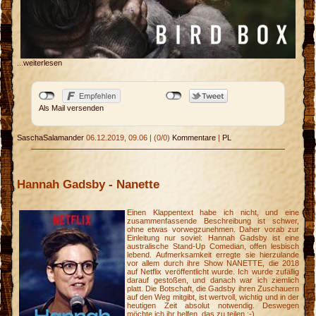
...
weiterlesen
Als Mail versenden
SaschaSalamander
06.12.2019, 09.06
|
(0/0)
Kommentare
|
PL
Hannah Gadsby - Nanette
Einen Klappentext habe ich nicht, und eine
zusammenfassende Beschreibung ist schwer,
ohne etwas vorwegzunehmen. Daher vorab zur
Einleitung nur soviel: Hannah Gadsby ist eine
australische Stand-Up Comedian, offen lesbisch
lebend. Aufmerksamkeit erregte sie hierzulande
vor allem durch ihre Show NANETTE, die 2018
auf Netflix veröffentlicht wurde. Ich wurde zufällig
darauf gestoßen, und danach war ich ziemlich
platt. Die Botschaft, die Gadsby ihren Zuschauern
auf den Weg mitgibt, ist wertvoll, wichtig und in der
heutigen Zeit absolut notwendig. Deswegen
möchte ich ihr helfen, das zu teilen :-)