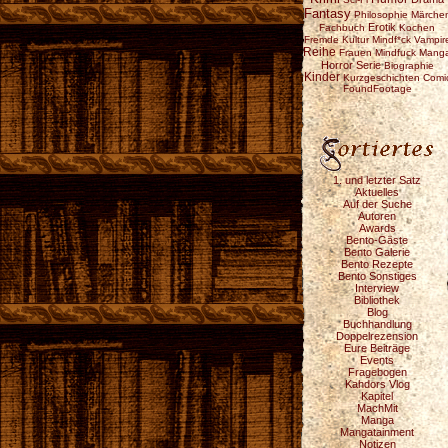
Fantasy
Philosophie
Märche
Erotik
Fachbuch
Kochen
Fremde Kultur
Mindf*ck
Vampir
Reihe
Frauen
Mindfuck
Mang
Horror
Serie
Biographie
Kinder
Kurzgeschichten
Comi
FoundFootage
1. und letzter Satz
Aktuelles
Auf der Suche
Autoren
Awards
Bento-Gäste
Bento Galerie
Bento Rezepte
Bento Sonstiges
Interview
Bibliothek
Blog
Buchhandlung
Doppelrezension
Eure Beiträge
Events
Fragebogen
Kahdors Vlog
Kapitel
MachMit
Manga
Mangatainment
Notizen