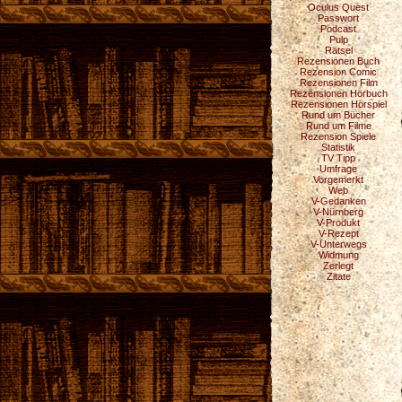
Oculus Quest
Passwort
Podcast
Pulp
Rätsel
Rezensionen Buch
Rezension Comic
Rezensionen Film
Rezensionen Hörbuch
Rezensionen Hörspiel
Rund um Bücher
Rund um Filme
Rezension Spiele
Statistik
TV Tipp
Umfrage
Vorgemerkt
Web
V-Gedanken
V-Nürnberg
V-Produkt
V-Rezept
V-Unterwegs
Widmung
Zerlegt
Zitate