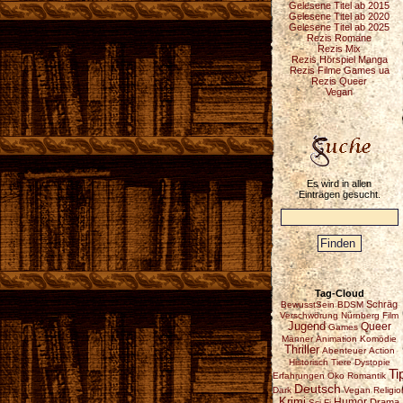
Gelesene Titel ab 2015
Gelesene Titel ab 2020
Gelesene Titel ab 2025
Rezis Romane
Rezis Mix
Rezis Hörspiel Manga
Rezis Filme Games ua
Rezis Queer
Vegan
Es wird in allen
Einträgen gesucht.
Tag-Cloud
Schräg
BewusstSein
BDSM
Verschwörung
Nürnberg
Film
Jugend
Queer
Games
Männer
Animation
Komödie
Thriller
Abenteuer
Action
Historisch
Tiere
Dystopie
Ti
Erfahrungen
Öko
Romantik
Deutsch
Dark
Vegan
Religio
Krimi
Humor
Drama
Sci-Fi