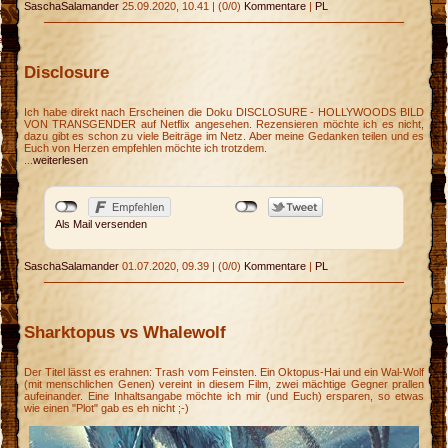
SaschaSalamander
25.09.2020, 10.41
|
(0/0)
Kommentare
|
PL
n
e
a
Disclosure
c
Ich habe direkt nach Erscheinen die Doku DISCLOSURE - HOLLYWOODS BILD
VON TRANSGENDER auf Netflix angesehen. Rezensieren möchte ich es nicht,
dazu gibt es schon zu viele Beiträge im Netz. Aber meine Gedanken teilen und es
Euch von Herzen empfehlen möchte ich trotzdem.
...
weiterlesen
Als Mail versenden
SaschaSalamander
01.07.2020, 09.39
|
(0/0)
Kommentare
|
PL
Sharktopus vs Whalewolf
Der Titel lässt es erahnen: Trash vom Feinsten. Ein Oktopus-Hai und ein Wal-Wolf
(mit menschlichen Genen) vereint in diesem Film, zwei mächtige Gegner prallen
aufeinander. Eine Inhaltsangabe möchte ich mir (und Euch) ersparen, so etwas
wie einen "Plot" gab es eh nicht ;-)