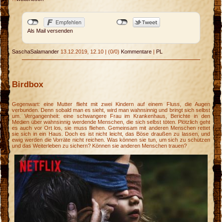
Als Mail versenden
SaschaSalamander
13.12.2019, 12.10
|
(0/0)
Kommentare
|
PL
Birdbox
Gegenwart: eine Mutter flieht mit zwei Kindern auf einem Fluss, die Augen
verbunden. Denn sobald man es sieht, wird man wahnsinnig und bringt sich selbst
um. Vergangenheit: eine schwangere Frau im Krankenhaus, Berichte in den
Medien über wahnsinnig werdende Menschen, die sich selbst töten. Plötzlich geht
es auch vor Ort los, sie muss fliehen. Gemeinsam mit anderen Menschen rettet
sie sich in ein Haus. Doch es ist nicht leicht, das Böse draußen zu lassen, und
ewig werden die Vorräte nicht reichen. Was können sie tun, um sich zu schützen
und das Weiterleben zu sichern? Können sie anderen Menschen trauen?